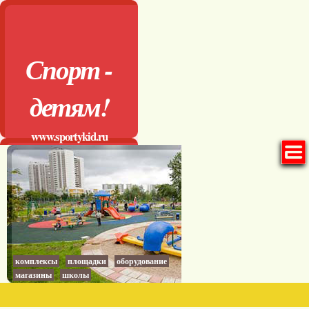
Спорт -
детям!
www.sportykid.ru
комплексы
площадки
оборудование
магазины
школы