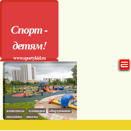
Спорт -
детям!
www.sportykid.ru
комплексы
площадки
оборудование
магазины
школы