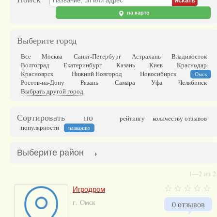
на карте
Выберите город
Все
Москва
Санкт-Петербург
Астрахань
Владивосток
Волгоград
Екатеринбург
Казань
Киев
Краснодар
Красноярск
Нижний Новгород
Новосибирск
Омск
Ростов-на-Дону
Рязань
Самара
Уфа
Челябинск
Выбрать другой город
Сортировать по
рейтингу
количеству отзывов
популярности
названию
Выберите район
1—2 из 2
Игродром
г. Омск
0 отзывов