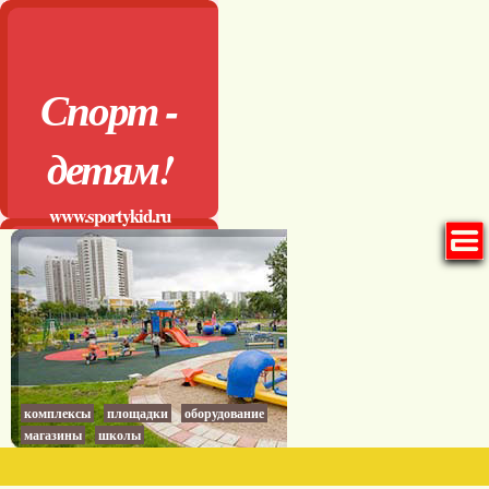
Спорт -
детям!
www.sportykid.ru
комплексы
площадки
оборудование
магазины
школы