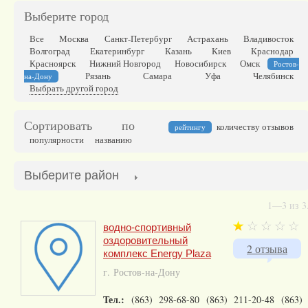
Выберите город
Все
Москва
Санкт-Петербург
Астрахань
Владивосток
Волгоград
Екатеринбург
Казань
Киев
Краснодар
Красноярск
Нижний Новгород
Новосибирск
Омск
Ростов-
Рязань
Самара
Уфа
Челябинск
на-Дону
Выбрать другой город
Сортировать по
количеству отзывов
рейтингу
популярности
названию
Выберите район
1—3 из 3
водно-спортивный
оздоровительный
2 отзыва
комплекс Energy Plaza
г. Ростов-на-Дону
Тел.:
(863) 298-68-80 (863) 211-20-48 (863)