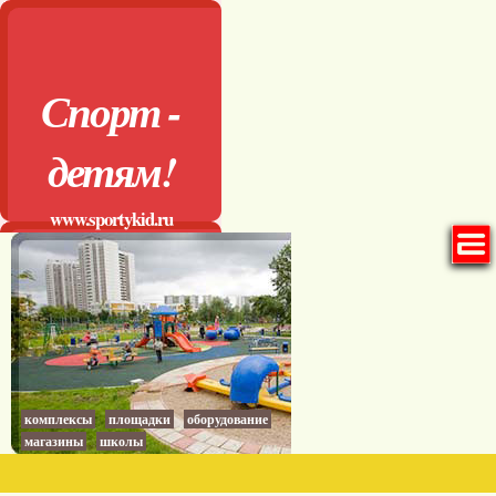
Спорт -
детям!
www.sportykid.ru
комплексы
площадки
оборудование
магазины
школы