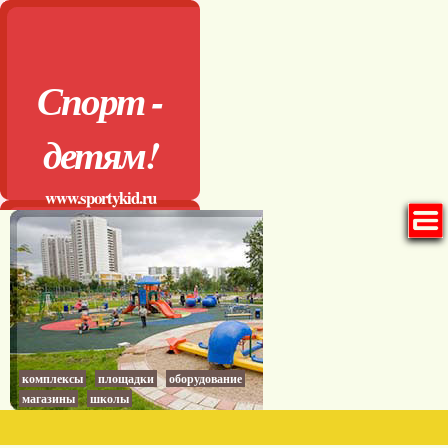
Спорт -
детям!
www.sportykid.ru
комплексы
площадки
оборудование
магазины
школы