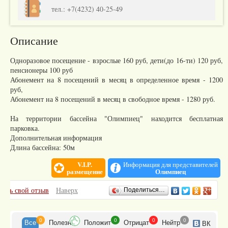
тел.: +7(4232) 40-25-49
Описание
Одноразовое посещение - взрослые 160 руб, дети(до 16-ти) 120 руб,
пенсионеры 100 руб
Абонемент на 8 посещений в месяц в определенное время - 1200
руб,
Абонемент на 8 посещений в месяц в свободное время - 1280 руб.
На территории бассейна "Олимпиец" находится бесплатная
парковка.
Дополнительная информация
Длина бассейна: 50м
V.I.P.
Информация для представителей
размещение
Олимпиец
Отзывы
вить свой отзыв
Наверх
Поделиться…
0
0
0
0
Все
Полезн
Положит
Отрицат
Нейтр
ВК