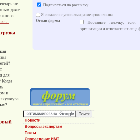
ентарь не
Подписаться на рассылку
шным даже
Я согласен с
условиями размещения отзыва
вижного
Отзыв фирмы
нее…
Поставьте галочку, если в
организации и отвечаете от лица
агрузка
акая
узка
етей?
т
я для
 Когда
ть
том и
зкультура
ных?
ервый
Новости
Вопросы экспертам
Тесты
Определение ИМТ