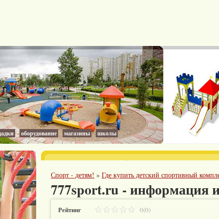
адки
оборудование
магазины
школы
Спорт - детям!
»
Где купить детский спортивный компл
777sport.ru - информация 
Рейтинг
0(0)