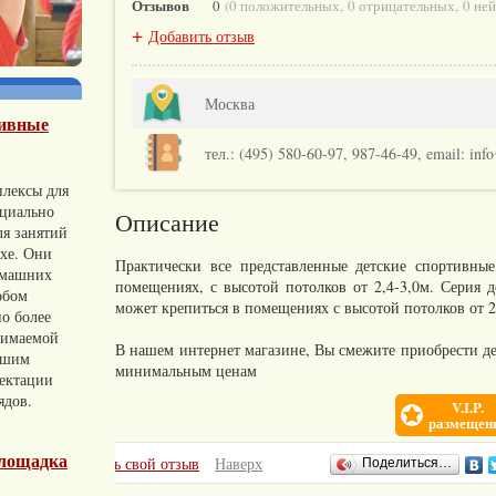
Отзывов
0
(
0 положительных
,
0 отрицательных
,
0 не
+
Добавить отзыв
Москва
тивные
тел.: (495) 580-60-97, 987-46-49, email: inf
лексы для
ециально
Описание
ля занятий
ухе. Они
Практически все представленные детские спортивны
омашних
помещениях, с высотой потолков от 2,4-3,0м. Серия 
обом
может крепиться в помещениях с высотой потолков от 2
о более
нимаемой
В нашем интернет магазине, Вы смежите приобрести д
ьшим
минимальным ценам
ектации
ядов.
V.I.P.
размещен
лощадка
Отзывы
+
Добавить свой отзыв
Наверх
Поделиться…