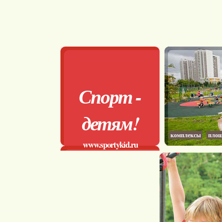
Спорт -
детям!
комплексы
площ
www.sportykid.ru