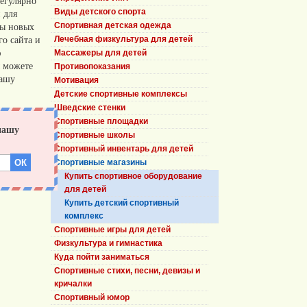
егулярно
Виды детского спорта
 для
сы новых
Спортивная детская одежда
о сайта и
Лечебная физкультура для детей
ю
Массажеры для детей
 можете
Противопоказания
нашу
Мотивация
Детские спортивные комплексы
Шведские стенки
Спортивные площадки
Спортивные школы
Спортивный инвентарь для детей
Спортивные магазины
Купить спортивное оборудование
для детей
Купить детский спортивный
комплекс
Спортивные игры для детей
Физкультура и гимнастика
Куда пойти заниматься
Спортивные стихи, песни, девизы и
кричалки
Спортивный юмор