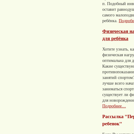
п. Подобный инв
оставит равноду
самого малопод
ребёнка.
Подроб
Физическая н
для ребёнка
Хотите узнать, к
физическая нагр
оптимальна для д
Какие существую
противопоказани
занятий спортом?
лучше всего нача
заниматься спор
существует ли фи
для новорожден
Подробнее…
Рассылка "П
ребенок"