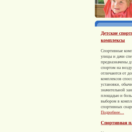
Детские спор
комплексы
Спортивные комп
улицы и дачи сп
предназначены д
спортом на возд
отличаются от д
комплексов спос
установки, обычн
значительной за
площадью и бол
выбором в компл
спортивных снар
Подробнее…
Спортивная п