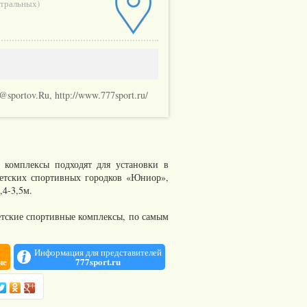
йтральных
)
o@sportov.Ru, http://www.777sport.ru/
е комплексы подходят для установки в
детских спортивных городков «Юниор»,
,4-3,5м.
етские спортивные комплексы, по самым
Информация для представителей
ие
777sport.ru