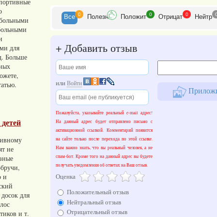
портивные
о
0
0
0
Все
Полезн
Положит
Отрицат
Нейтр
тбольными
больными
и
+
Добавить отзыв
ами для
д. Больше
вных
ожете,
или
Войти
татью.
Приложит
Пожалуйста, указывайте реальный e-mail адрес!
 детей
На данный адрес будет отправлено письмо с
активационной ссылкой. Комментарий появится
тивному
на сайте только после перехода по этой ссылке.
ят не
Нам важно знать, что вы реальный человек, а не
азные
спам-бот. Кроме того на данный адрес вы будете
получать уведомления об ответах на Ваш отзыв.
обручи,
о и
Оценка
ский
Положительный отзыв
 досок для
Нейтральный отзыв
олос
Отрицательный отзыв
тиков и т.