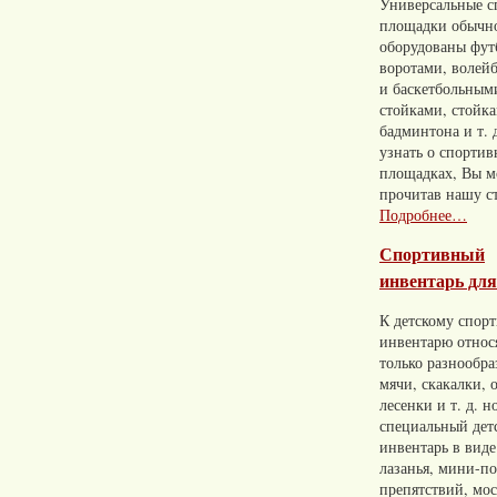
Универсальные с
площадки обычн
оборудованы фу
воротами, волей
и баскетбольным
стойками, стойк
бадминтона и т. 
узнать о спорти
площадках, Вы м
прочитав нашу с
Подробнее…
Спортивный
инвентарь для
К детскому спор
инвентарю относ
только разнообр
мячи, скакалки, 
лесенки и т. д. н
специальный дет
инвентарь в виде
лазанья, мини-п
препятствий, мос