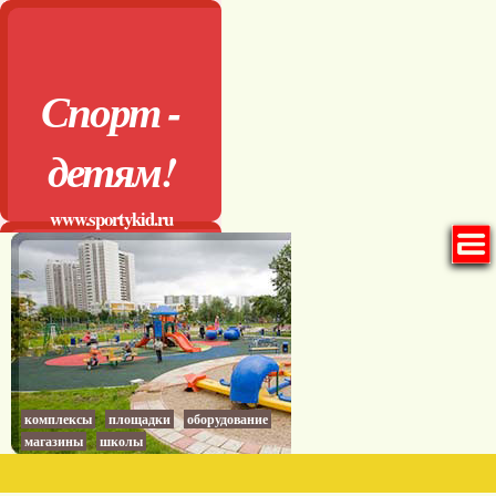
Спорт -
детям!
www.sportykid.ru
комплексы
площадки
оборудование
магазины
школы