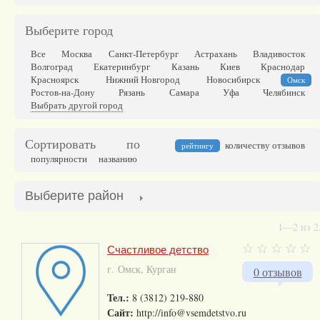
Выберите город
Все
Москва
Санкт-Петербург
Астрахань
Владивосток
Волгоград
Екатеринбург
Казань
Киев
Краснодар
Красноярск
Нижний Новгород
Новосибирск
Омск
Ростов-на-Дону
Рязань
Самара
Уфа
Челябинск
Выбрать другой город
Сортировать по
количеству отзывов
рейтингу
популярности
названию
Выберите район
1—2 из 2
Счастливое детство
г. Омск, Курган
0 отзывов
Тел.:
8 (3812) 219-880
Сайт:
http://info@vsemdetstvo.ru