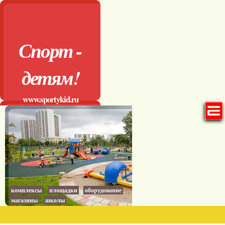
Спорт -
детям!
www.sportykid.ru
комплексы
площадки
оборудование
магазины
школы