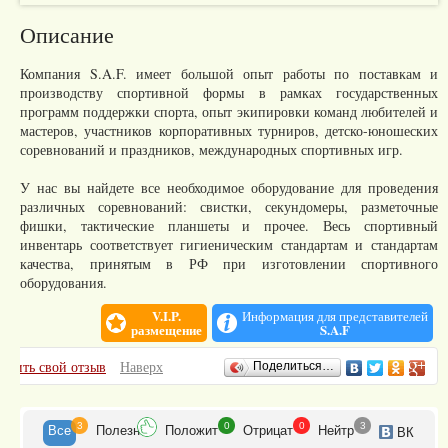
Описание
Компания S.A.F. имеет большой опыт работы по поставкам и
производству спортивной формы в рамках государственных
программ поддержки спорта, опыт экипировки команд любителей и
мастеров, участников корпоративных турниров, детско-юношеских
соревнований и праздников, международных спортивных игр.
У нас вы найдете все необходимое оборудование для проведения
различных соревнований: свистки, секундомеры, разметочные
фишки, тактические планшеты и прочее. Весь спортивный
инвентарь соответствует гигиеническим стандартам и стандартам
качества, принятым в РФ при изготовлении спортивного
оборудования.
V.I.P.
Информация для представителей
размещение
S.A.F
Отзывы
авить свой отзыв
Наверх
Поделиться…
3
0
0
3
Все
Полезн
Положит
Отрицат
Нейтр
ВК