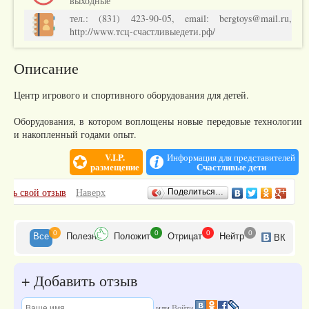
выходные
тел.: (831) 423-90-05, email: bergtoys@mail.ru,
http://www.тсц-счастливыедети.рф/
Описание
Центр игрового и спортивного оборудования для детей.
Оборудования, в котором воплощены новые передовые технологии
и накопленный годами опыт.
V.I.P.
Информация для представителей
размещение
Счастливые дети
Отзывы
вить свой отзыв
Наверх
Поделиться…
0
0
0
0
Все
Полезн
Положит
Отрицат
Нейтр
ВК
+
Добавить отзыв
или
Войти