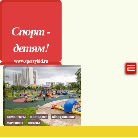
Спорт -
детям!
www.sportykid.ru
комплексы
площадки
оборудование
магазины
школы