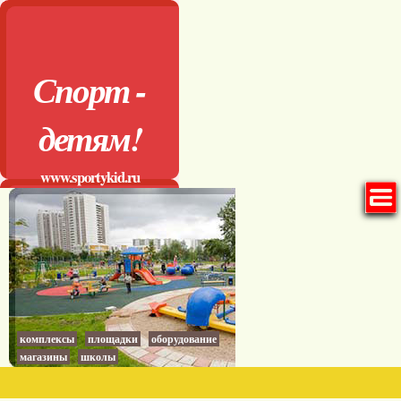
Спорт -
детям!
www.sportykid.ru
комплексы
площадки
оборудование
магазины
школы