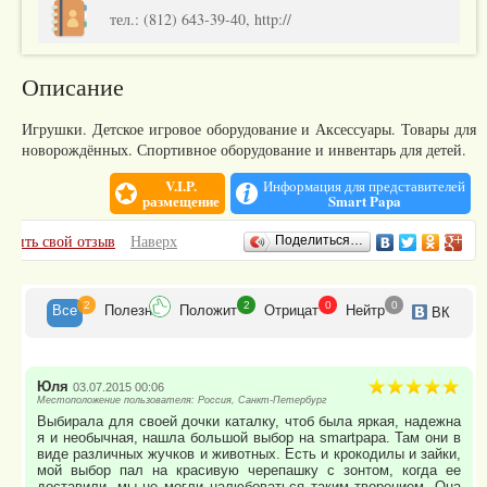
тел.: (812) 643-39-40, http://
Описание
Игрушки. Детское игровое оборудование и Аксессуары. Товары для
новорождённых. Спортивное оборудование и инвентарь для детей.
V.I.P.
Информация для представителей
размещение
Smart Papa
Отзывы
авить свой отзыв
Наверх
Поделиться…
2
2
0
0
Все
Полезн
Положит
Отрицат
Нейтр
ВК
Юля
03.07.2015 00:06
Местоположение пользователя: Россия, Санкт-Петербург
Выбирала для своей дочки каталку, чтоб была яркая, надежна
я и необычная, нашла большой выбор на smartpapa. Там они в
виде различных жучков и животных. Есть и крокодилы и зайки,
мой выбор пал на красивую черепашку с зонтом, когда ее
доставили, мы не могли налюбоваться таким творением. Она