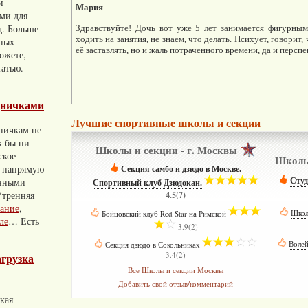
и
Мария
ами для
д. Больше
Здравствуйте! Дочь вот уже 5 лет занимается фигурным 
ходить на занятия, не знаем, что делать. Психует, говорит
вных
её заставлять, но и жаль потраченного времени, да и персп
ожете,
татью.
дничками
Лучшие спортивные школы и секции
дничкам не
к бы ни
Школы и секции - г. Москвы
ское
Школы 
а напрямую
Секция самбо и дзюдо в Москве.
Студ
енными
Спортивный клуб Дзюдокан.
­
Утренняя
4.5(7)
ание
,
Школ
Бойцовский клуб Red Star на Римской
­
ле
… Есть
3.9(2)
Волей
Секция дзюдо в Сокольниках
­
3.4(2)
агрузка
Все Школы и секции Москвы
Добавить свой отзыв/комментарий
акая