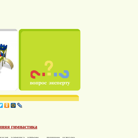
нняя гимнастика
жная зарядка утром – лучшее начало