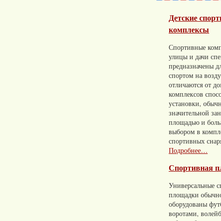
Детские спор
комплексы
Спортивные комп
улицы и дачи сп
предназначены д
спортом на возд
отличаются от д
комплексов спос
установки, обычн
значительной за
площадью и бол
выбором в компл
спортивных снар
Подробнее…
Спортивная п
Универсальные с
площадки обычн
оборудованы фу
воротами, волей