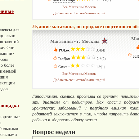
Все Магазины Москвы
тивные
Добавить свой отзыв/комментарий
Лучшие магазины, по продаже спортивного обо
лексы для
ециально
Маг
Магазины - г. Москвы
ля занятий
ухе. Они
POLex
­
3.4(4)
омашних
инт
обом
ТопДом
­
2.6(2)
о более
Самсон
­
1.9(1)
нимаемой
Все Магазины Москвы
ьшим
Добавить свой отзыв/комментарий
ектации
ядов.
Гиподинамия, сколиоз, проблемы со зрением, пониж
эти диагнозы от педиатров. Как спасти подрас
лощадка
хронических заболеваний и пагубного влияния ком
родителей заключается в том, чтобы направить детс
портивные
ребенка к здоровому образу жизни.
о
тбольными
Вопрос недели
больными