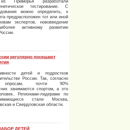
 из Приморья разработали
енетическое тестирование. С
дования можно определить, к
рта предрасположен тот или иной
овам экспертов, нововведение
аиболее активному развитию
 России.
оссии регулярно посещают
ятия
тивности детей и подростков
ительстве России. Так, согласно
м опросам, почти 90%
тних занимаются спортом, а это
ловек. Регионами-лидерами по
нимающихся стали Москва,
вская и Свердловская области.
НАБОР ДЕТЕЙ