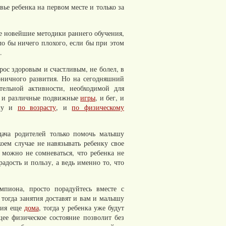
ье ребенка на первом месте и только за
ке новейшие методики раннего обучения,
ыло бы ничего плохого, если бы при этом
.
 рос здоровым и счастливым, не болел, в
оничного развития. Но на сегодняшний
ельной активности, необходимой для
бя и различные подвижные
игры
, и бег, и
ышу и
по возрасту
, и
по физическому
адача родителей только помочь малышу
коем случае не навязывать ребенку свое
 можно не сомневаться, что ребенка не
радость и пользу, а ведь именно то, что
мпиона, просто порадуйтесь вместе с
 тогда занятия доставят и вам и малышу
ятия еще
дома
, тогда у ребенка уже будут
щее физическое состояние позволит без