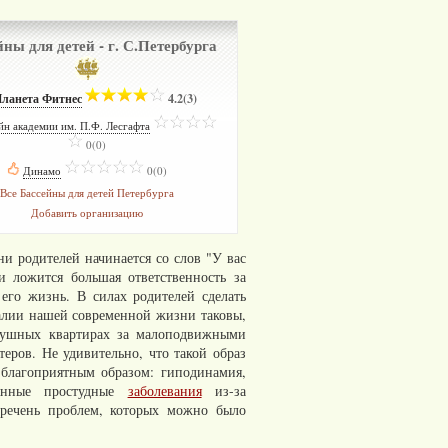
ны для детей - г. С.Петербурга
ланета Фитнес
­
4.2(3)
йн академии им. П.Ф. Лесгафта
­
0(0)
Динамо
­
0(0)
Все Бассейны для детей Петербурга
Добавить организацию
и родителей начинается со слов "У вас
и ложится большая ответственность за
 его жизнь. В силах родителей сделать
алии нашей современной жизни таковы,
душных квартирах за малоподвижными
теров. Не удивительно, что такой образ
 благоприятным образом: гиподинамия,
оянные простудные
заболевания
из-за
речень проблем, которых можно было