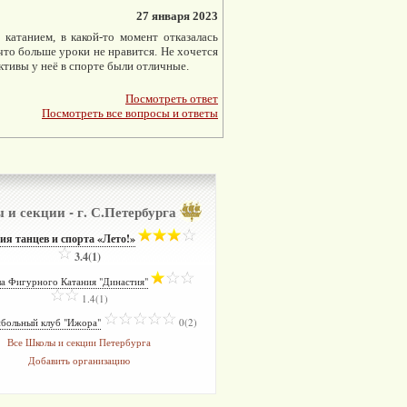
27 января 2023
катанием, в какой-то момент отказалась
, что больше уроки не нравится. Не хочется
ективы у неё в спорте были отличные.
Посмотреть ответ
Посмотреть все вопросы и ответы
и секции - г. С.Петербурга
ия танцев и спорта «Лето!»
­
3.4(1)
а Фигурного Катания "Династия"
­
1.4(1)
больный клуб "Ижора"
­
0(2)
Все Школы и секции Петербурга
Добавить организацию