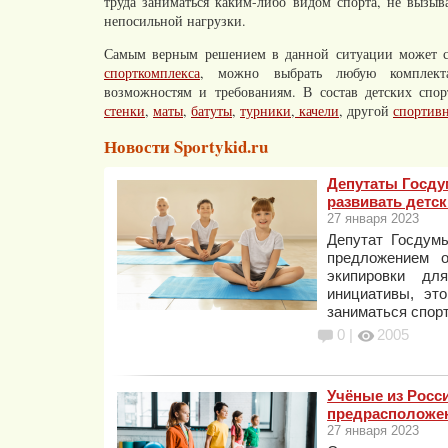
труда заниматься каким-либо видом спорта, не вызы
непосильной нагрузки.
Самым верным решением в данной ситуации может с
спорткомплекса
, можно выбрать любую комплекта
возможностям и требованиям. В состав детских спо
стенки
,
маты
,
батуты
,
турники
,
качели
, другой
спортив
Новости Sportykid.ru
Депутаты Госду
развивать детск
27 января 2023
Депутат Госдум
предложением о
экипировки д
инициативы, эт
заниматься спор
0 |
2005
Учёные из Росс
предрасположен
27 января 2023