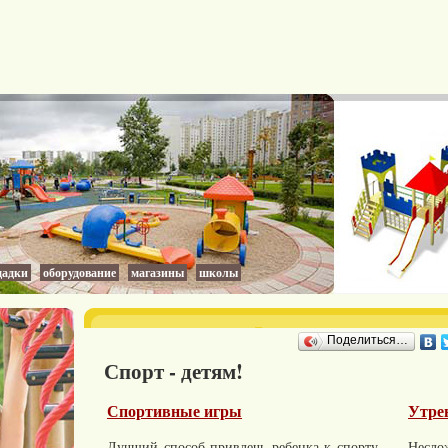
адки
оборудование
магазины
школы
Поделиться…
Спорт - детям!
Спортивные игры
Утре
Лучший способ привлечь ребенка к спорту –
Несло