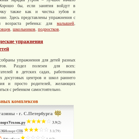
Хорошо бы, если занятия войдут в
ычку также как и чистка зубов и
ние. Здесь представлены упражнения с
м возраста ребенка: для
малышей
,
овцев
,
школьников
,
подростков
.
ческие упражнения
етей
 собраны упражнения для детей разных
астов. Раздел полезен для всех:
тателей в детских садах, работников
их досуговых центров и школ раннего
тия и просто родителей, желающих
ться с ребенком самостоятельно.
ивных комплексов
азины - г. С.Петербурга
портУголок.ру
­
3.9(2)
БЭБИспорт СПБ
­
3.1(79)
EffectSport
­
1.4(2)