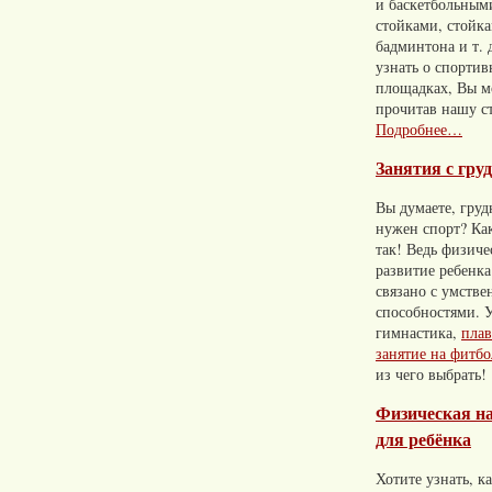
и баскетбольным
стойками, стойк
бадминтона и т. 
узнать о спорти
площадках, Вы м
прочитав нашу с
Подробнее…
Занятия с гру
Вы думаете, гру
нужен спорт? Ка
так! Ведь физиче
развитие ребенк
связано с умств
способностями. 
гимнастика,
плав
занятие на фитбо
из чего выбрать!
Физическая н
для ребёнка
Хотите узнать, к