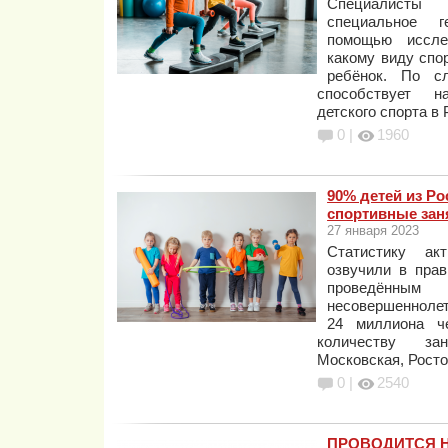
Специалисты
специальное г
помощью иссле
какому виду спо
ребёнок. По сл
способствует н
детского спорта в
0 |
1960
90% детей из Р
спортивные зан
27 января 2023
Статистику ак
озвучили в прав
проведённы
несовершенноле
24 миллиона че
количеству за
Московская, Росто
0 |
2540
ПРОВОДИТСЯ 