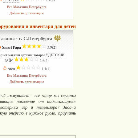
Все Магазины Петербурга
Добавить организацию
рудования и инвентаря для детей
азины - г. С.Петербурга
Smart Papa
­
3.9(2)
ернет магазин детских товаров \"ДЕТСКИЙ
РАЙ\"
­
2.6(2)
Авен
­
1.4(1)
Все Магазины Петербурга
Добавить организацию
енный иммунитет - все чаще мы слышим
тающее поколение от надвигающихся
пьютерных игр и телевизора? Задача
кую энергию в нужное русло, приучить