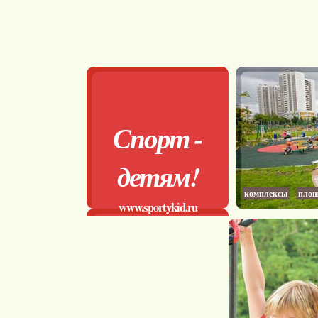
Спорт -
детям!
комплексы
площ
www.sportykid.ru