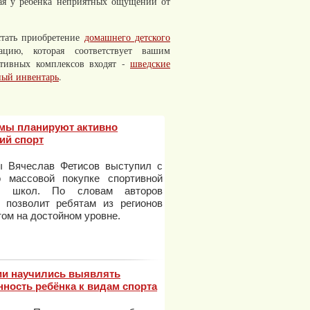
вая у ребенка неприятных ощущений от
тать приобретение
домашнего детского
цию, которая соответствует вашим
ртивных комплексов входят -
шведские
ный инвентарь
.
мы планируют активно
ий спорт
ы Вячеслав Фетисов выступил с
 массовой покупке спортивной
ля школ. По словам авторов
о позволит ребятам из регионов
том на достойном уровне.
ии научились выявлять
ность ребёнка к видам спорта