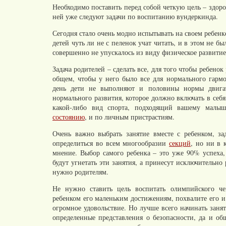
Необходимо поставить перед собой четкую цель – здоров
ней уже следуют задачи по воспитанию вундеркинда.
Сегодня стало очень модно испытывать на своем ребен
детей чуть ли не с пеленок учат читать, и в этом не б
совершенно не упускалось из виду физическое развитие
Задача родителей – сделать все, для того чтобы ребенок
общем, чтобы у него было все для нормального гарм
день дети не выполняют и половины нормы двигат
нормального развития, которое должно включать в се
какой-либо вид спорта, подходящий вашему мал
состоянию
, и по личным пристрастиям.
Очень важно выбрать занятие вместе с ребенком, з
определиться во всем многообразии
секций
, но ни в 
мнение. Выбор самого ребенка – это уже 90% успеха,
будут угнетать эти занятия, а принесут исключительно 
нужно родителям.
Не нужно ставить цель воспитать олимпийского че
ребенком его маленьким достижениям, похвалите его и
огромное удовольствие. Но лучше всего начинать зан
определенные представления о безопасности, да и об