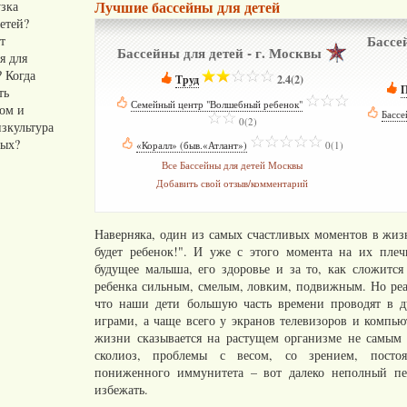
Лучшие бассейны для детей
узка
етей?
Бассей
т
Бассейны для детей - г. Москвы
я для
 Когда
Труд
­
2.4(2)
П
ть
Семейный центр "Волшебный ребенок"
­
том и
Бассе
0(2)
зкультура
ных?
«Коралл» (быв.«Атлант»)
­
0(1)
Все Бассейны для детей Москвы
Добавить свой отзыв/комментарий
Наверняка, один из самых счастливых моментов в жизн
будет ребенок!". И уже с этого момента на их плеч
будущее малыша, его здоровье и за то, как сложится
ребенка сильным, смелым, ловким, подвижным. Но ре
что наши дети большую часть времени проводят в 
играми, а чаще всего у экранов телевизоров и компью
жизни сказывается на растущем организме не самым
сколиоз, проблемы с весом, со зрением, пост
пониженного иммунитета – вот далеко неполный пе
избежать.