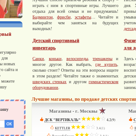
играть с ним в спортивные игры. Лучшего
дня. 
отдыха для всей семьи и не придумаешь!
прив
Бадминтон
,
фрисби
,
эстафеты
… Читайте и
умыва
выбирайте чем заняться на будущих
учето
выходных!
детсад
ервый
Детский спортивный
Физи
инвентарь
для д
егулярно
 для
Санки
,
коньки
,
велосипеды
,
тренажеры
и
Здесь
сы новых
многое другое. Как выбрать,
где купить
,
возр
о сайта и
сколько стоит? Ответы на эти вопросы ищите
воспи
ю
в этом разделе! Читайте также о знаменитых
детск
 можете
шведских стенках
и другом
гимнастическом
разви
нашу
оборудовании
.
занима
Лучшие магазины, по продаже детских спорт
Магазины - г. Москвы
Маг
ДСК "ВЕРТИКАЛЬ"
­
4.2(9)
С
KETTLER
­
3.4(1)
Детский Спорт
­
3.4(1)