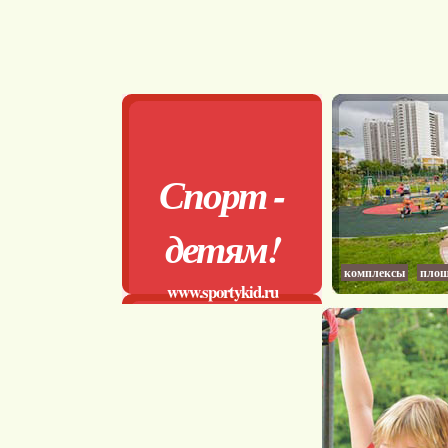
Спорт -
детям!
комплексы
площ
www.sportykid.ru