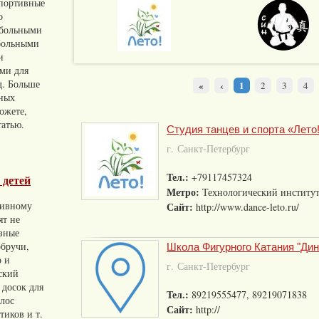
портивные
о
тбольными
больными
и
ами для
д. Больше
«
‹
1
2
3
4
вных
ожете,
татью.
Студия танцев и спорта «Лето
г. Санкт-Петербург
Тел.:
+79117457324
 детей
Метро:
Технологический институ
тивному
Сайт:
http://www.dance-leto.ru/
ят не
азные
обручи,
Школа Фигурного Катания "Дин
о и
г. Санкт-Петербург
ский
 досок для
Тел.:
89219555477, 89219071838
олос
Сайт:
http://
тиков и т.