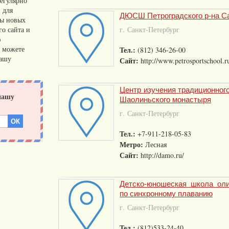
егулярно
 для
ДЮСШ Петроградского р-на С
сы новых
о сайта и
г. Санкт-Петербург
ю
 можете
Тел.:
(812) 346-26-00
нашу
Сайт:
http://www.petrosportschool.r
Центр изучения традиционного
Шаолиньского монастыря
г. Санкт-Петербург
Тел.:
+7-911-218-05-83
Метро:
Лесная
Сайт:
http://damo.ru/
Детско-юношеская школа оли
по синхронному плаванию
г. Санкт-Петербург
Тел.:
(812)533-24-40