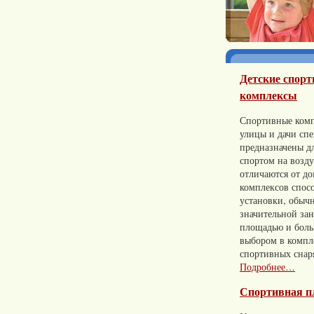
Детские спор
комплексы
Спортивные комп
улицы и дачи сп
предназначены д
спортом на возд
отличаются от д
комплексов спос
установки, обычн
значительной за
площадью и бол
выбором в компл
спортивных снар
Подробнее…
Спортивная п