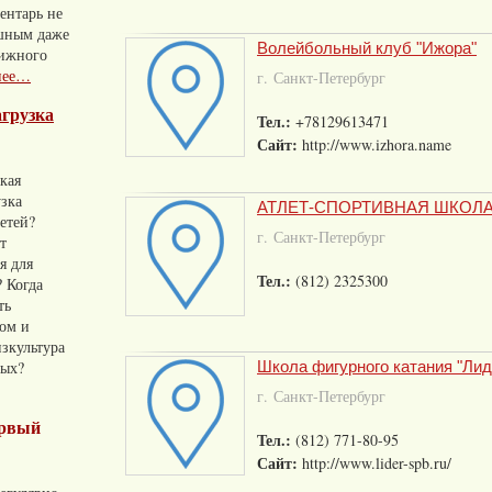
ентарь не
шным даже
Волейбольный клуб "Ижора"
вижного
нее…
г. Санкт-Петербург
агрузка
Тел.:
+78129613471
Сайт:
http://www.izhora.name
акая
узка
АТЛЕТ-СПОРТИВНАЯ ШКОЛ
етей?
г. Санкт-Петербург
т
я для
Тел.:
(812) 2325300
 Когда
ть
том и
зкультура
ных?
Школа фигурного катания "Лид
г. Санкт-Петербург
ервый
Тел.:
(812) 771-80-95
Сайт:
http://www.lider-spb.ru/