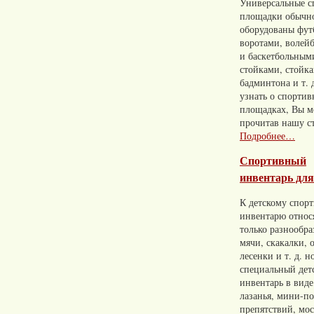
Универсальные с
площадки обычн
оборудованы фу
воротами, волей
и баскетбольным
стойками, стойк
бадминтона и т. 
узнать о спорти
площадках, Вы м
прочитав нашу с
Подробнее…
Спортивный
инвентарь для
К детскому спор
инвентарю относ
только разнообр
мячи, скакалки, 
лесенки и т. д. н
специальный дет
инвентарь в виде
лазанья, мини-п
препятствий, мос