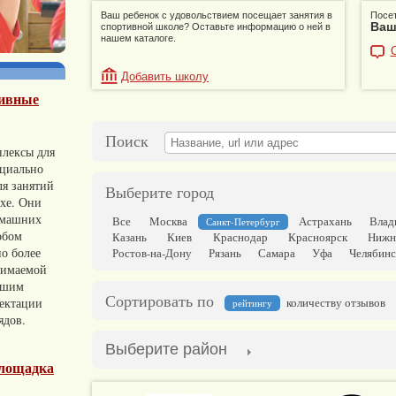
Ваш ребенок с удовольствием посещает занятия в
Посет
Ваш
спортивной школе? Оставьте информацию о ней в
нашем каталоге.
Добавить школу
тивные
Поиск
лексы для
ециально
ля занятий
Выберите город
ухе. Они
омашних
Все
Москва
Астрахань
Влад
Санкт-Петербург
обом
Казань
Киев
Краснодар
Красноярск
Нижн
о более
Ростов-на-Дону
Рязань
Самара
Уфа
Челябинс
нимаемой
ьшим
Сортировать по
ектации
количеству отзывов
рейтингу
ядов.
Выберите район
лощадка