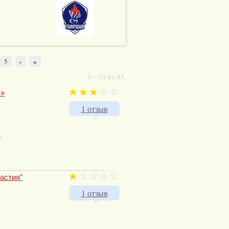
›
»
5
1—10 из 43.
!»
1 отзыв
т
астия"
1 отзыв