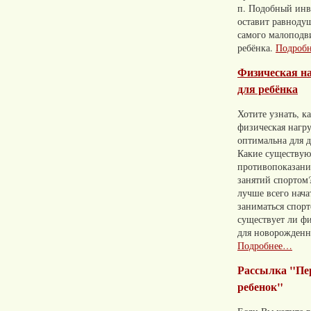
п. Подобный инв
оставит равноду
самого малопод
ребёнка.
Подроб
Физическая н
для ребёнка
Хотите узнать, к
физическая нагр
оптимальна для д
Какие существую
противопоказани
занятий спортом?
лучше всего нача
заниматься спор
существует ли фи
для новорожден
Подробнее…
Рассылка "П
ребенок"