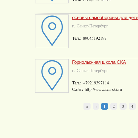
основы самообороны для дет
г. Санкт-Петербург
Тел.:
89045192197
Горнолыжная школа СКА
г. Санкт-Петербург
Тел.:
+79219397114
Сайт:
http://www.sca-ski.ru
«
‹
1
2
3
4