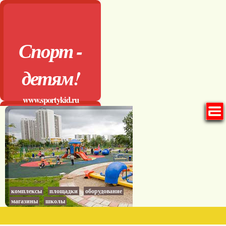
Спорт -
детям!
www.sportykid.ru
комплексы
площадки
оборудование
магазины
школы