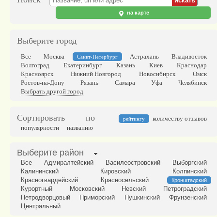
на карте
Выберите город
Все
Москва
Астрахань
Владивосток
Санкт-Петербург
Волгоград
Екатеринбург
Казань
Киев
Краснодар
Красноярск
Нижний Новгород
Новосибирск
Омск
Ростов-на-Дону
Рязань
Самара
Уфа
Челябинск
Выбрать другой город
Сортировать по
количеству отзывов
рейтингу
популярности
названию
Выберите район
Все
Адмиралтейский
Василеостровский
Выборгский
Калининский
Кировский
Колпинский
Красногвардейский
Красносельский
Кронштадский
Курортный
Московский
Невский
Петроградский
Петродворцовый
Приморский
Пушкинский
Фрунзенский
Центральный