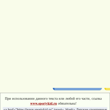
При использовании данного текста или любой его части, ссылка
www.sportykid.ru
обязательна!
<a href=”https://www.sportykid.ru” target=_blank> Детские спортивные