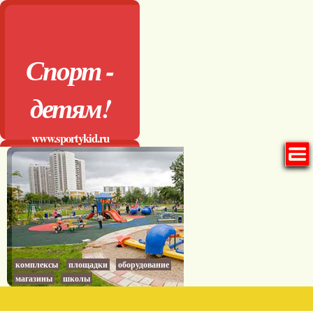
Спорт -
детям!
www.sportykid.ru
комплексы
площадки
оборудование
магазины
школы