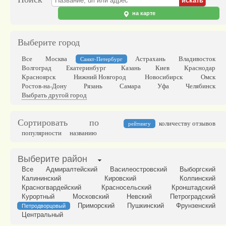
на карте
Выберите город
Все
Москва
Астрахань
Владивосток
Санкт-Петербург
Волгоград
Екатеринбург
Казань
Киев
Краснодар
Красноярск
Нижний Новгород
Новосибирск
Омск
Ростов-на-Дону
Рязань
Самара
Уфа
Челябинск
Выбрать другой город
Сортировать по
количеству отзывов
рейтингу
популярности
названию
Выберите район
Все
Адмиралтейский
Василеостровский
Выборгский
Калининский
Кировский
Колпинский
Красногвардейский
Красносельский
Кронштадский
Курортный
Московский
Невский
Петроградский
Приморский
Пушкинский
Фрунзенский
Петродворцовый
Центральный