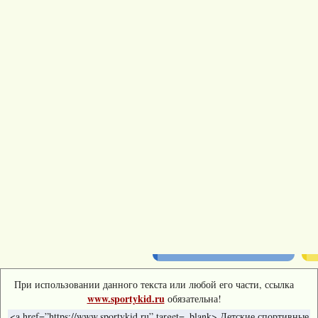
При использовании данного текста или любой его части, ссылка
www.sportykid.ru
обязательна!
<a href=”https://www.sportykid.ru” target=_blank> Детские спортивные