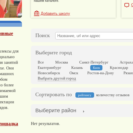
нашем каталоге.
Добавить школу
тивные
Поиск
лексы для
Выберите город
ециально
ля занятий
Все
Москва
Санкт-Петербург
Астрах
Екатеринбург
Казань
Краснодар
ухе. Они
Киев
Новосибирск
Омск
Ростов-на-Дону
Рязан
омашних
Выбрать другой город
обом
о более
нимаемой
Сортировать по
количеству отзывов
рейтингу
ьшим
ектации
ядов.
Выберите район
лощадка
Нет результатов.