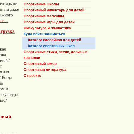
ентарь не
Спортивные школы
шным даже
Спортивный инвентарь для детей
вижного
Спортивные магазины
нее…
Спортивные игры для детей
Физкультура и гимнастика
агрузка
Куда пойти заниматься
Каталог бассейнов для детей
Каталог спортивных школ
акая
Спортивные стихи, песни, девизы и
узка
кричалки
етей?
Спортивный юмор
т
Спортивная литература
я для
О проекте
 Когда
ть
том и
зкультура
ных?
ервый