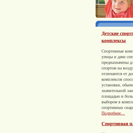
Детские спор
комплексы
Спортивные комп
улицы и дачи сп
предназначены д
спортом на возд
отличаются от д
комплексов спос
установки, обычн
значительной за
площадью и бол
выбором в компл
спортивных снар
Подробнее…
Спортивная п