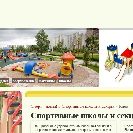
адки
оборудование
магазины
школы
Спорт - детям!
»
Спортивные школы и секции
»
Киев
Спортивные школы и секц
Ваш ребенок с удовольствием посещает занятия в
Посет
Ваш
спортивной школе? Оставьте информацию о ней в