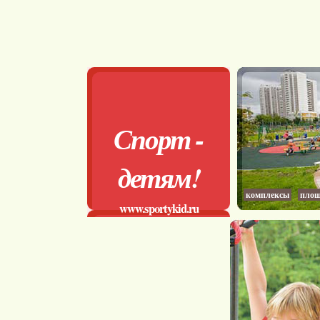
Спорт -
детям!
комплексы
площ
www.sportykid.ru