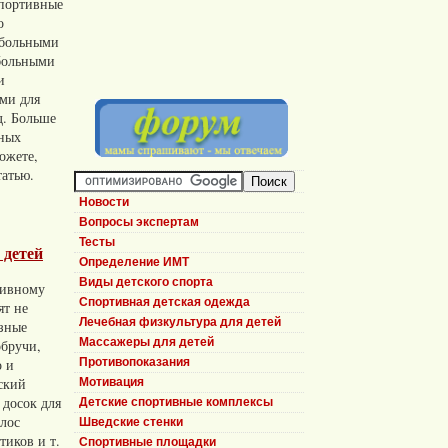
портивные
о
тбольными
больными
и
ами для
д. Больше
вных
ожете,
татью.
Новости
Вопросы экспертам
Тесты
 детей
Определение ИМТ
Виды детского спорта
тивному
Спортивная детская одежда
ят не
Лечебная физкультура для детей
азные
Массажеры для детей
обручи,
Противопоказания
о и
ский
Мотивация
 досок для
Детские спортивные комплексы
олос
Шведские стенки
тиков и т.
Спортивные площадки