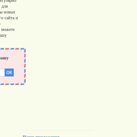
егулярно
 для
сы новых
о сайта и
ю
 можете
нашу
Наши приложения