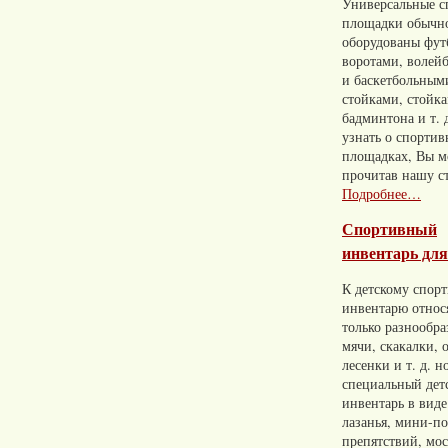
Универсальные с
площадки обычн
оборудованы фу
воротами, волей
и баскетбольным
стойками, стойк
бадминтона и т. 
узнать о спорти
площадках, Вы м
прочитав нашу с
Подробнее…
Спортивный
инвентарь для
К детскому спор
инвентарю относ
только разнообр
мячи, скакалки, 
лесенки и т. д. н
специальный дет
инвентарь в виде
лазанья, мини-п
препятствий, мос