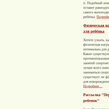
п. Подобный инв
оставит равноду
самого малопод
ребёнка.
Подроб
Физическая н
для ребёнка
Хотите узнать, к
физическая нагр
оптимальна для д
Какие существую
противопоказани
занятий спортом?
лучше всего нача
заниматься спор
существует ли фи
для новорожден
Подробнее…
Рассылка "П
ребенок"