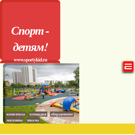
Спорт -
детям!
www.sportykid.ru
комплексы
площадки
оборудование
магазины
школы