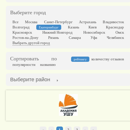
Выберите город
Все
Москва
Санкт-Петербург
Астрахань
Владивосток
Волгоград
Казань
Киев
Краснодар
Екатеринбург
Красноярск
Нижний Новгород
Новосибирск
Омск
Ростов-на-Дону
Рязань
Самара
Уфа
Челябинск
Выбрать другой город
Сортировать по
количеству отзывов
рейтингу
популярности
названию
Выберите район
«
‹
1
›
»
2
3