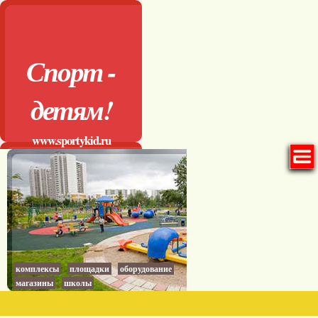
Спорт -
детям!
www.sportykid.ru
комплексы
площадки
оборудование
магазины
школы