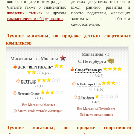
вопросы ищите в этом разделе!
детских досуговых центров и
Читайте также о знаменитых
школ раннего развития и
шведских стенках
и другом
просто родителей, желающих
гимнастическом оборудовании
.
заниматься с ребенком
самостоятельно.
Лучшие магазины, по продаже детских спортивных
комплексов
Магазины - г.
Магазины - г. Москвы
С.Петербурга
ДСК "ВЕРТИКАЛЬ"
­
СпортУголок.ру
­
4.2(9)
3.9(2)
KETTLER
­
БЭБИспорт СПБ
­
3.4(1)
3.1(79)
Детский Спорт
­
EffectSport
­
3.4(1)
1.4(2)
Все Магазины Москвы
Все Магазины Петербурга
Добавить свой отзыв/комментарий
Добавить организацию
Лучшие магазины, по продаже спортивного