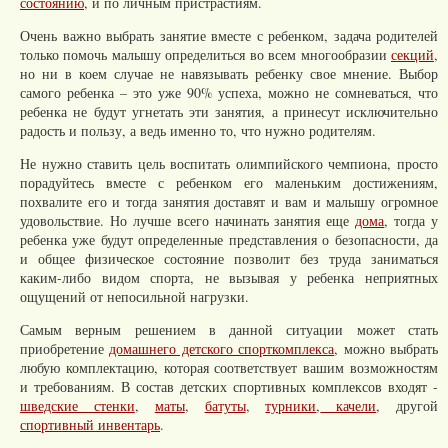
состоянию
, и по личным пристрастиям.
Очень важно выбрать занятие вместе с ребенком, задача родителей
только помочь малышу определиться во всем многообразии
секций
,
но ни в коем случае не навязывать ребенку свое мнение. Выбор
самого ребенка – это уже 90% успеха, можно не сомневаться, что
ребенка не будут угнетать эти занятия, а принесут исключительно
радость и пользу, а ведь именно то, что нужно родителям.
Не нужно ставить цель воспитать олимпийского чемпиона, просто
порадуйтесь вместе с ребенком его маленьким достижениям,
похвалите его и тогда занятия доставят и вам и малышу огромное
удовольствие. Но лучше всего начинать занятия еще
дома
, тогда у
ребенка уже будут определенные представления о безопасности, да
и общее физическое состояние позволит без труда заниматься
каким-либо видом спорта, не вызывая у ребенка неприятных
ощущений от непосильной нагрузки.
Самым верным решением в данной ситуации может стать
приобретение
домашнего детского спорткомплекса
, можно выбрать
любую комплектацию, которая соответствует вашим возможностям
и требованиям. В состав детских спортивных комплексов входят -
шведские стенки
,
маты
,
батуты
,
турники
,
качели
, другой
спортивный инвентарь
.