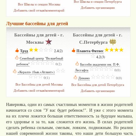
Все Школы и секции Петербурга
Все Школы и секции Москвы
Добавить организацию
Добавить свой отзыв/комментарий
Лучшие бассейны для детей
Бассейны для детей - г.
Бассейны для детей - г.
Москвы
С.Петербурга
Труд
­
2.4(2)
Планета Фитнес
­
4.2(3)
Семейный центр "Волшебный
ребенок"
­
0(2)
Бассейн академии им. П.Ф.
Лесгафта
­
0(0)
«Коралл» (быв.«Атлант»)
­
0(1)
Динамо
­
0(0)
Все Бассейны для детей Москвы
Все Бассейны для детей Петербурга
Добавить свой отзыв/комментарий
Добавить организацию
Наверняка, один из самых счастливых моментов в жизни родителей
начинается со слов "У вас будет ребенок!". И уже с этого момента
на их плечи ложится большая ответственность за будущее малыша,
его здоровье и за то, как сложится его жизнь. В силах родителей
сделать ребенка сильным, смелым, ловким, подвижным. Но реалии
нашей современной жизни таковы, что наши дети большую часть