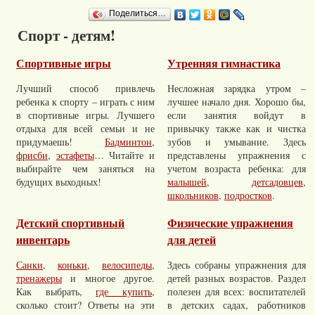
Поделиться…
Спорт - детям!
Спортивные игры
Утренняя гимнастика
Лучший способ привлечь
Несложная зарядка утром –
ребенка к спорту – играть с ним
лучшее начало дня. Хорошо бы,
в спортивные игры. Лучшего
если занятия войдут в
отдыха для всей семьи и не
привычку также как и чистка
придумаешь!
Бадминтон
,
зубов и умывание. Здесь
фрисби
,
эстафеты
… Читайте и
представлены упражнения с
выбирайте чем заняться на
учетом возраста ребенка: для
будущих выходных!
малышей
,
детсадовцев
,
школьников
,
подростков
.
Детский спортивный
Физические упражнения
инвентарь
для детей
Санки
,
коньки
,
велосипеды
,
Здесь собраны упражнения для
тренажеры
и многое другое.
детей разных возрастов. Раздел
Как выбрать,
где купить
,
полезен для всех: воспитателей
сколько стоит? Ответы на эти
в детских садах, работников