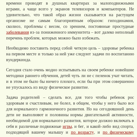
времени проводят в душных квартирах за малоподвижными
играми, а чаще всего у экранов телевизоров и компьютеров. Не
удивительно, что такой образ жизни сказывается на растущем
организме не самым благоприятным образом: гиподинамия,
сколиоз, проблемы с весом, со зрением, постоянные простудные
заболевания
из-за пониженного иммунитета – вот далеко неполный
перечень проблем, которых можно было избежать.
Необходимо поставить перед собой четкую цель – здоровье ребенка
на первом месте и только за ней уже следуют задачи по воспитанию
вундеркинда.
Сегодня стало очень модно испытывать на своем ребенке новейшие
методики раннего обучения, детей чуть ли не с пеленок учат читать,
и в этом не было бы ничего плохого, если бы при этом совершенно
не упускалось из виду физическое развитие.
Задача родителей – сделать все, для того чтобы ребенок рос
здоровым и счастливым, не болел, в общем, чтобы у него было все
для нормального гармоничного развития. Но на сегодняшний день
дети не выполняют и половины нормы двигательной активности,
необходимой для нормального развития, которое должно включать в
себя и различные подвижные
игры
, и бег, и какой-либо вид спорта,
подходящий вашему малышу и
по возрасту
, и
по физическому