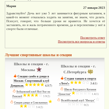
Мария
27 января 2023
Здравствуйте! Дочь вот уже 5 лет занимается фигурным катанием, в
какой-то момент отказалась ходить на занятия, не знаем, что делать.
Психует, говорит, что больше уроки не нравится. Не хочется её
заставлять, но и жаль потраченного времени, да и перспективы у неё в
спорте были отличные.
Посмотреть ответ
Посмотреть все вопросы и ответы
Лучшие спортивные школы и секции
Школы и секции - г.
Школы и секции - г.
Москвы
С.Петербурга
Секция самбо и дзюдо в
Студия танцев и спорта
Москве. Спортивный клуб
«Лето!»
­
3.4(1)
Дзюдокан.
­
4.5(7)
Школа Фигурного Катания
Бойцовский клуб Red Star на
"Династия"
­
1.4(1)
Римской
­
3.9(2)
Волейбольный клуб "Ижора"
­
Секция дзюдо в Сокольниках
­
0(2)
3.4(2)