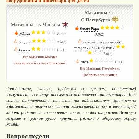
оборудования и инвентаря для детей
Магазины - г.
С.Петербурга
Магазины - г. Москвы
Smart Papa
­
POLex
­
3.4(4)
3.9(2)
ТопДом
­
2.6(2)
интернет магазин детских
товаров \"ДЕТСКИЙ РАЙ\"
­
Самсон
­
1.9(1)
2.6(2)
Все Магазины Москвы
Авен
­
1.4(1)
Добавить свой отзыв/комментарий
Все Магазины Петербурга
Добавить организацию
Гиподинамия, сколиоз, проблемы со зрением, пониженный
иммунитет - все чаще мы слышим эти диагнозы от педиатров. Как
спасти подрастающее поколение от надвигающихся хронических
заболеваний и пагубного влияния компьютерных игр и телевизора?
Задача родителей заключается в том, чтобы направить детскую
энергию в нужное русло, приучить ребенка к здоровому образу
жизни.
Вопрос недели