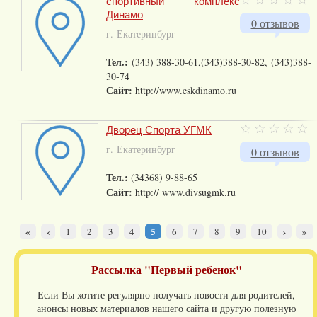
спортивный комплекс
Динамо
0 отзывов
г. Екатеринбург
Тел.:
(343) 388-30-61,(343)388-30-82, (343)388-
30-74
Сайт:
http://www.eskdinamo.ru
Дворец Спорта УГМК
г. Екатеринбург
0 отзывов
Тел.:
(34368) 9-88-65
Сайт:
http:// www.divsugmk.ru
«
‹
5
›
»
1
2
3
4
6
7
8
9
10
Рассылка "Первый ребенок"
Если Вы хотите регулярно получать новости для родителей,
анонсы новых материалов нашего сайта и другую полезную