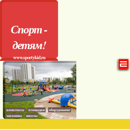
Спорт -
детям!
www.sportykid.ru
комплексы
площадки
оборудование
магазины
школы