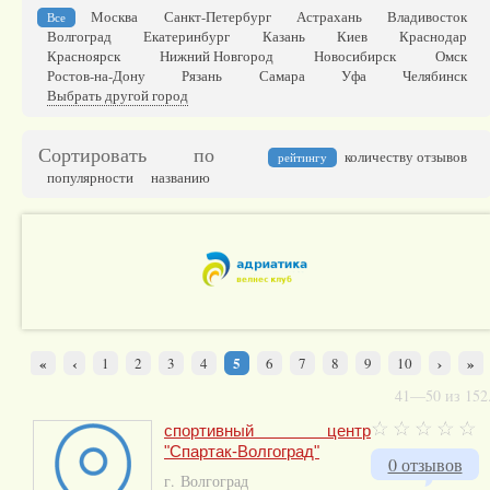
Москва
Санкт-Петербург
Астрахань
Владивосток
Все
Волгоград
Екатеринбург
Казань
Киев
Краснодар
Красноярск
Нижний Новгород
Новосибирск
Омск
Ростов-на-Дону
Рязань
Самара
Уфа
Челябинск
Выбрать другой город
Сортировать по
количеству отзывов
рейтингу
популярности
названию
«
‹
5
›
»
1
2
3
4
6
7
8
9
10
41—50 из 152
спортивный центр
"Спартак-Волгоград"
0 отзывов
г. Волгоград