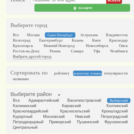
на карте
Выберите город
Все
Москва
Астрахань
Владивосток
Санкт-Петербург
Волгоград
Екатеринбург
Казань
Киев
Краснодар
Красноярск
Нижний Новгород
Новосибирск
Омск
Ростов-на-Дону
Рязань
Самара
Уфа
Челябинск
Выбрать другой город
Сортировать по
рейтингу
популярности
количеству отзывов
названию
Выберите район
Все
Адмиралтейский
Василеостровский
Выборгский
Калининский
Кировский
Колпинский
Красногвардейский
Красносельский
Кронштадский
Курортный
Московский
Невский
Петроградский
Петродворцовый
Приморский
Пушкинский
Фрунзенский
Центральный