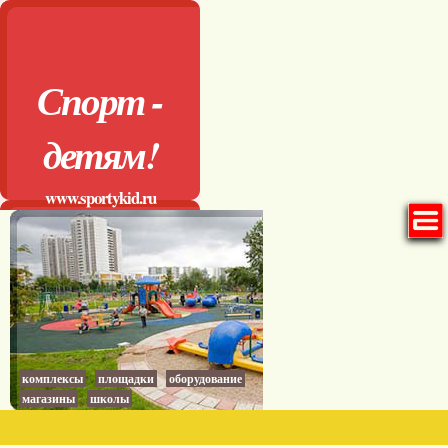
Спорт -
детям!
www.sportykid.ru
комплексы
площадки
оборудование
магазины
школы