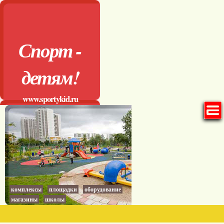
Спорт -
детям!
www.sportykid.ru
комплексы
площадки
оборудование
магазины
школы