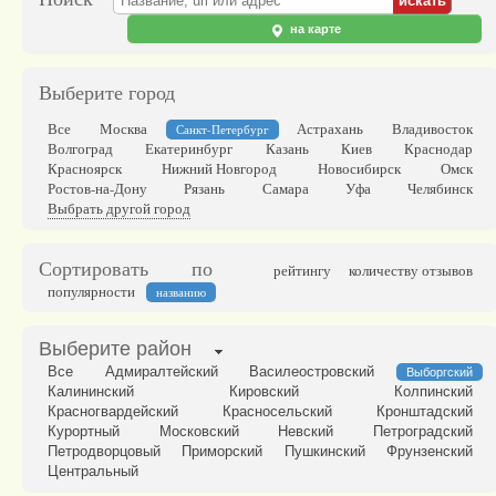
на карте
Выберите город
Все
Москва
Астрахань
Владивосток
Санкт-Петербург
Волгоград
Екатеринбург
Казань
Киев
Краснодар
Красноярск
Нижний Новгород
Новосибирск
Омск
Ростов-на-Дону
Рязань
Самара
Уфа
Челябинск
Выбрать другой город
Сортировать по
рейтингу
количеству отзывов
популярности
названию
Выберите район
Все
Адмиралтейский
Василеостровский
Выборгский
Калининский
Кировский
Колпинский
Красногвардейский
Красносельский
Кронштадский
Курортный
Московский
Невский
Петроградский
Петродворцовый
Приморский
Пушкинский
Фрунзенский
Центральный