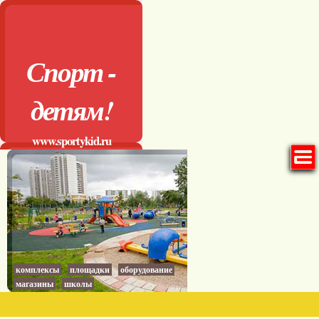
Спорт -
детям!
www.sportykid.ru
комплексы
площадки
оборудование
магазины
школы