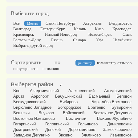
Выберите город
Все
Санкт-Петербург
Астрахань
Владивосток
Москва
Волгоград
Екатеринбург
Казань
Киев
Краснодар
Красноярск
Нижний Новгород
Новосибирск
Омск
Ростов-на-Дону
Рязань
Самара
Уфа
Челябинск
Выбрать другой город
Сортировать по
количеству отзывов
рейтингу
популярности
названию
Выберите район
Все
Академический
Алексеевский
Алтуфьевский
Арбат
Аэропорт
Бабушкинский
Басманный
Беговой
Бескудниковский
Бибирево
Бирюлёво Восточное
Бирюлёво Западное
Богородское
Братеево
Бутырский
Вешняки
Внуково
Войковский
Восточное Дегунино
Восточное Измайлово
Восточный
Выхино-Жулебино
Гагаринский
Головинский
Гольяново
Даниловский
Дмитровский
Донской
Дорогомилово
Замоскворечье
Западное Дегунино
Зюзино
Зябликово
Ивановское