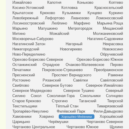
Измайлово
Капотня
Коньково
Коптево
Косино-Ухтомский
Котловка
Красносельский
Крылатское
Крюково
Кузьминки
Кунцево
Куркино
Левобережный
Лефортово
Лианозово
Ломоносовский
Лосиноостровский
Люблино
Марфино
Марьина Роща
Марьино
Матушкино
Метрогородок
Мещанский
Митино
Можайский
Молжаниновский
Москворечье-Сабурово
Нагатино-Садовники
Нагатинский Затон
Нагорный
Некрасовка
Нижегородский
Новогиреево
Новокосино
Ново-Переделкино
Обручевский
Орехово-Борисово Северное
Орехово-Борисово Южное
Останкинский
Отрадное
Очаково-Матвеевское
Перово
Печатники
Покровское-Стрешнево
Преображенское
Пресненский
Проспект Вернадского
Раменки
Ростокино
Рязанский
Савёлки
Савёловский
Свиблово
Северное Бутово
Северное Измайлово
Северное Медведково
Северное Тушино
Северный
Силино
Сокол
Соколиная Гора
Сокольники
Солнцево
Старое Крюково
Строгино
Таганский
Тверской
Текстильщики
Тёплый Стан
Тимирязевский
Тропарёво-Никулино
Филёвский Парк
Фили-Давыдково
Хамовники
Ховрино
Хорошёвский
Хорошёво-Мнёвники
Царицыно
Черёмушки
Чертаново Северное
Чертаново Центральное
Чертаново Южное
Щукино