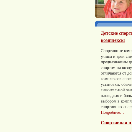
Детские спор
комплексы
Спортивные комп
улицы и дачи сп
предназначены д
спортом на возд
отличаются от д
комплексов спос
установки, обычн
значительной за
площадью и бол
выбором в компл
спортивных снар
Подробнее…
Спортивная п