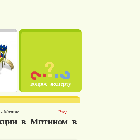
»
Митино
Вход
кции в Митином в