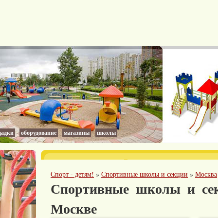
адки
оборудование
магазины
школы
Спорт - детям!
»
Спортивные школы и секции
»
Москва
Спортивные школы и се
Москве