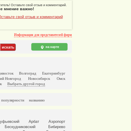
итель! Оставьте свой отзыв и комментарий.
е мнение важно!
Оставьте свой отзыв и комментарий
Информация для представителей фирм
на карте
ивосток
Волгоград
Екатеринбург
ий Новгород
Новосибирск
Омск
к
Выбрать другой город
популярности
названию
уфьевский
Арбат
Аэропорт
Бескудниковский
Бибирево