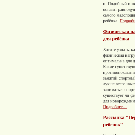
п. Подобный инв
оставит равноду
самого малопод
ребёнка.
Подроб
Физическая н
для ребёнка
Хотите узнать, к
физическая нагр
оптимальна для д
Какие существую
противопоказани
занятий спортом?
лучше всего нача
заниматься спор
существует ли фи
для новорожден
Подробнее…
Рассылка "П
ребенок"