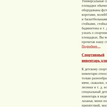
Универсальные с
площадки обычн
оборудованы фу
воротами, волей
и баскетбольным
стойками, стойк
бадминтона и т. 
узнать о спорти
площадках, Вы м
прочитав нашу с
Подробнее…
Спортивный
инвентарь для
К детскому спор
инвентарю относ
только разнообр
мячи, скакалки, 
лесенки и т. д. н
специальный дет
инвентарь в виде
лазанья, мини-п
препятствий, мос