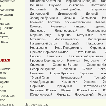
портивные
Бирюлёво Восточное
Бирюлёво Западное
Бог
о
Вешняки
Внуково
Войковский
Восточное
тбольными
Восточный
Выхино-Жулебино
Гагаринск
Даниловский
Дмитровский
Донской
больными
Западное Дегунино
Зюзино
Зябликово
Ив
и
Коньково
Коптево
Косино-Ухтомский
Котлов
ами для
Крюково
Кузьминки
Кунцево
Куркино
д. Больше
Лианозово
Ломоносовский
Лосиноостро
вных
Марьина Роща
Марьино
Матушкино
Мет
ожете,
Можайский
Молжаниновский
Москворечье
татью.
Нагатинский Затон
Нагорный
Некрасовка
Новокосино
Ново-Переделкино
Обручевск
Орехово-Борисово Южное
Останкинский
Перово
Печатники
Покровское-Стрешнево
 детей
Проспект Вернадского
Раменки
Ростокино
Р
Свиблово
Северное Бутово
Северное Из
тивному
Северное Тушино
Северный
Силино
Соко
ят не
Солнцево
Старое Крюково
Строгино
Тага
азные
Тёплый Стан
Тимирязевский
Тропарё
обручи,
Фили-Давыдково
Хамовники
Ховрино
Х
о и
Царицыно
Черёмушки
Чертаново Сев
ский
Чертаново Южное
Щукино
Южное Бутово
Ю
Южнопортовый
Якиманка
Ярославский
Ясен
 досок для
олос
тиков и т.
Нет результатов.