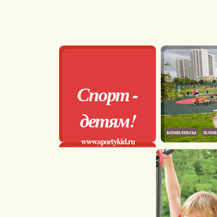
Спорт -
детям!
комплексы
площ
www.sportykid.ru