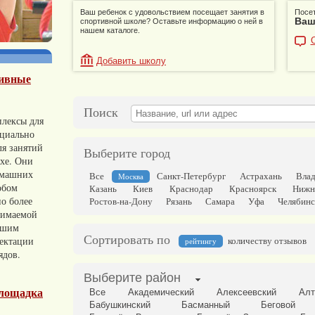
Ваш ребенок с удовольствием посещает занятия в
Посет
Ваш
спортивной школе? Оставьте информацию о ней в
нашем каталоге.
Добавить школу
тивные
Поиск
лексы для
ециально
ля занятий
Выберите город
ухе. Они
омашних
Все
Санкт-Петербург
Астрахань
Влад
Москва
обом
Казань
Киев
Краснодар
Красноярск
Нижн
о более
Ростов-на-Дону
Рязань
Самара
Уфа
Челябинс
нимаемой
ьшим
Сортировать по
ектации
количеству отзывов
рейтингу
ядов.
Выберите район
лощадка
Все
Академический
Алексеевский
Алт
Бабушкинский
Басманный
Беговой