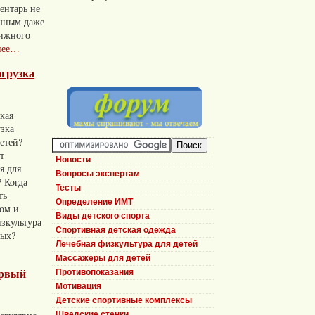
ентарь не
шным даже
вижного
нее…
агрузка
акая
узка
етей?
т
Новости
я для
Вопросы экспертам
 Когда
Тесты
ть
Определение ИМТ
том и
Виды детского спорта
зкультура
Спортивная детская одежда
ных?
Лечебная физкультура для детей
Массажеры для детей
ервый
Противопоказания
Мотивация
Детские спортивные комплексы
Шведские стенки