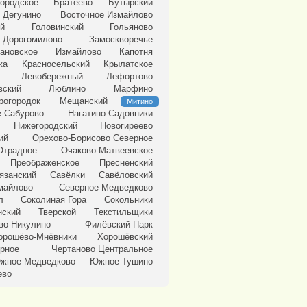
ородское
Братеево
Бутырский
 Дегунино
Восточное Измайлово
ий
Головинский
Гольяново
Дорогомилово
Замоскворечье
ановское
Измайлово
Капотня
ка
Красносельский
Крылатское
Левобережный
Лефортово
вский
Люблино
Марфино
рогородок
Мещанский
Митино
-Сабурово
Нагатино-Садовники
Нижегородский
Новогиреево
ий
Орехово-Борисово Северное
Отрадное
Очаково-Матвеевское
Преображенское
Пресненский
язанский
Савёлки
Савёловский
майлово
Северное Медведково
л
Соколиная Гора
Сокольники
нский
Тверской
Текстильщики
во-Никулино
Филёвский Парк
орошёво-Мнёвники
Хорошёвский
ерное
Чертаново Центральное
жное Медведково
Южное Тушино
ево