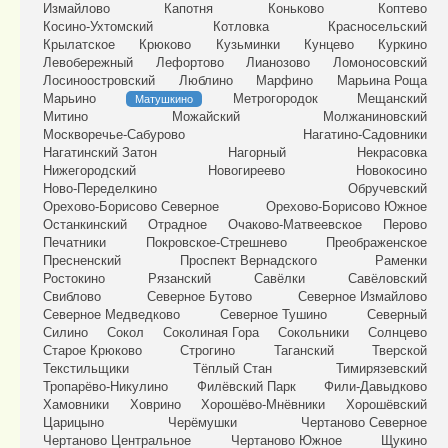
Измайлово
Капотня
Коньково
Коптево
Косино-Ухтомский
Котловка
Красносельский
Крылатское
Крюково
Кузьминки
Кунцево
Куркино
Левобережный
Лефортово
Лианозово
Ломоносовский
Лосиноостровский
Люблино
Марфино
Марьина Роща
Марьино
Метрогородок
Мещанский
Матушкино
Митино
Можайский
Молжаниновский
Москворечье-Сабурово
Нагатино-Садовники
Нагатинский Затон
Нагорный
Некрасовка
Нижегородский
Новогиреево
Новокосино
Ново-Переделкино
Обручевский
Орехово-Борисово Северное
Орехово-Борисово Южное
Останкинский
Отрадное
Очаково-Матвеевское
Перово
Печатники
Покровское-Стрешнево
Преображенское
Пресненский
Проспект Вернадского
Раменки
Ростокино
Рязанский
Савёлки
Савёловский
Свиблово
Северное Бутово
Северное Измайлово
Северное Медведково
Северное Тушино
Северный
Силино
Сокол
Соколиная Гора
Сокольники
Солнцево
Старое Крюково
Строгино
Таганский
Тверской
Текстильщики
Тёплый Стан
Тимирязевский
Тропарёво-Никулино
Филёвский Парк
Фили-Давыдково
Хамовники
Ховрино
Хорошёво-Мнёвники
Хорошёвский
Царицыно
Черёмушки
Чертаново Северное
Чертаново Центральное
Чертаново Южное
Щукино