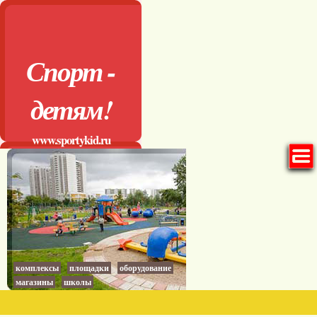
Спорт -
детям!
www.sportykid.ru
комплексы
площадки
оборудование
магазины
школы