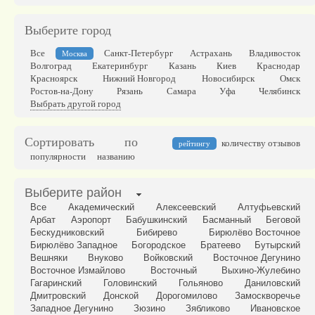
Выберите город
Все
Санкт-Петербург
Астрахань
Владивосток
Москва
Волгоград
Екатеринбург
Казань
Киев
Краснодар
Красноярск
Нижний Новгород
Новосибирск
Омск
Ростов-на-Дону
Рязань
Самара
Уфа
Челябинск
Выбрать другой город
Сортировать по
количеству отзывов
рейтингу
популярности
названию
Выберите район
Все
Академический
Алексеевский
Алтуфьевский
Арбат
Аэропорт
Бабушкинский
Басманный
Беговой
Бескудниковский
Бибирево
Бирюлёво Восточное
Бирюлёво Западное
Богородское
Братеево
Бутырский
Вешняки
Внуково
Войковский
Восточное Дегунино
Восточное Измайлово
Восточный
Выхино-Жулебино
Гагаринский
Головинский
Гольяново
Даниловский
Дмитровский
Донской
Дорогомилово
Замоскворечье
Западное Дегунино
Зюзино
Зябликово
Ивановское