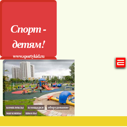
Спорт -
детям!
www.sportykid.ru
комплексы
площадки
оборудование
магазины
школы