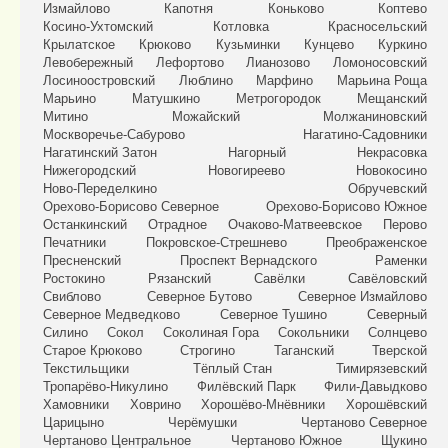
Измайлово
Капотня
Коньково
Коптево
Косино-Ухтомский
Котловка
Красносельский
Крылатское
Крюково
Кузьминки
Кунцево
Куркино
Левобережный
Лефортово
Лианозово
Ломоносовский
Лосиноостровский
Люблино
Марфино
Марьина Роща
Марьино
Матушкино
Метрогородок
Мещанский
Митино
Можайский
Молжаниновский
Москворечье-Сабурово
Нагатино-Садовники
Нагатинский Затон
Нагорный
Некрасовка
Нижегородский
Новогиреево
Новокосино
Ново-Переделкино
Обручевский
Орехово-Борисово Северное
Орехово-Борисово Южное
Останкинский
Отрадное
Очаково-Матвеевское
Перово
Печатники
Покровское-Стрешнево
Преображенское
Пресненский
Проспект Вернадского
Раменки
Ростокино
Рязанский
Савёлки
Савёловский
Свиблово
Северное Бутово
Северное Измайлово
Северное Медведково
Северное Тушино
Северный
Силино
Сокол
Соколиная Гора
Сокольники
Солнцево
Старое Крюково
Строгино
Таганский
Тверской
Текстильщики
Тёплый Стан
Тимирязевский
Тропарёво-Никулино
Филёвский Парк
Фили-Давыдково
Хамовники
Ховрино
Хорошёво-Мнёвники
Хорошёвский
Царицыно
Черёмушки
Чертаново Северное
Чертаново Центральное
Чертаново Южное
Щукино