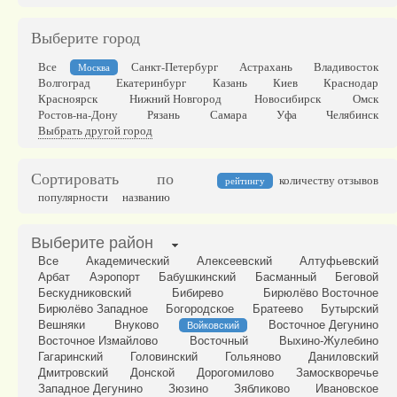
Выберите город
Все
Санкт-Петербург
Астрахань
Владивосток
Москва
Волгоград
Екатеринбург
Казань
Киев
Краснодар
Красноярск
Нижний Новгород
Новосибирск
Омск
Ростов-на-Дону
Рязань
Самара
Уфа
Челябинск
Выбрать другой город
Сортировать по
количеству отзывов
рейтингу
популярности
названию
Выберите район
Все
Академический
Алексеевский
Алтуфьевский
Арбат
Аэропорт
Бабушкинский
Басманный
Беговой
Бескудниковский
Бибирево
Бирюлёво Восточное
Бирюлёво Западное
Богородское
Братеево
Бутырский
Вешняки
Внуково
Восточное Дегунино
Войковский
Восточное Измайлово
Восточный
Выхино-Жулебино
Гагаринский
Головинский
Гольяново
Даниловский
Дмитровский
Донской
Дорогомилово
Замоскворечье
Западное Дегунино
Зюзино
Зябликово
Ивановское