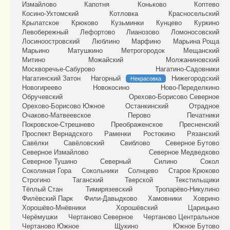
Измайлово
Капотня
Коньково
Коптево
Косино-Ухтомский
Котловка
Красносельский
Крылатское
Крюково
Кузьминки
Кунцево
Куркино
Левобережный
Лефортово
Лианозово
Ломоносовский
Лосиноостровский
Люблино
Марфино
Марьина Роща
Марьино
Матушкино
Метрогородок
Мещанский
Митино
Можайский
Молжаниновский
Москворечье-Сабурово
Нагатино-Садовники
Нагатинский Затон
Нагорный
Нижегородский
Некрасовка
Новогиреево
Новокосино
Ново-Переделкино
Обручевский
Орехово-Борисово Северное
Орехово-Борисово Южное
Останкинский
Отрадное
Очаково-Матвеевское
Перово
Печатники
Покровское-Стрешнево
Преображенское
Пресненский
Проспект Вернадского
Раменки
Ростокино
Рязанский
Савёлки
Савёловский
Свиблово
Северное Бутово
Северное Измайлово
Северное Медведково
Северное Тушино
Северный
Силино
Сокол
Соколиная Гора
Сокольники
Солнцево
Старое Крюково
Строгино
Таганский
Тверской
Текстильщики
Тёплый Стан
Тимирязевский
Тропарёво-Никулино
Филёвский Парк
Фили-Давыдково
Хамовники
Ховрино
Хорошёво-Мнёвники
Хорошёвский
Царицыно
Черёмушки
Чертаново Северное
Чертаново Центральное
Чертаново Южное
Щукино
Южное Бутово