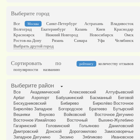
Выберите город
Все
Санкт-Петербург
Астрахань
Владивосток
Москва
Волгоград
Екатеринбург
Казань
Киев
Краснодар
Красноярск
Нижний Новгород
Новосибирск
Омск
Ростов-на-Дону
Рязань
Самара
Уфа
Челябинск
Выбрать другой город
Сортировать по
количеству отзывов
рейтингу
популярности
названию
Выберите район
Все
Академический
Алексеевский
Алтуфьевский
Арбат
Аэропорт
Бабушкинский
Басманный
Беговой
Бескудниковский
Бибирево
Бирюлёво Восточное
Бирюлёво Западное
Богородское
Братеево
Бутырский
Вешняки
Внуково
Войковский
Восточное Дегунино
Восточное Измайлово
Восточный
Выхино-Жулебино
Гагаринский
Головинский
Гольяново
Даниловский
Дмитровский
Донской
Дорогомилово
Замоскворечье
Западное Дегунино
Зюзино
Зябликово
Ивановское