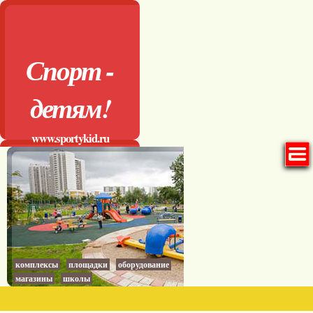
Спорт -
детям!
www.sportykid.ru
комплексы
площадки
оборудование
магазины
школы