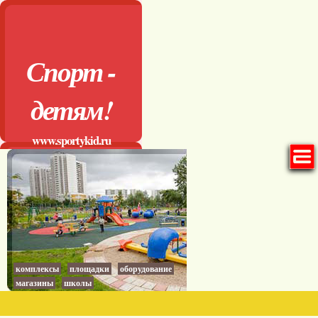
Спорт -
детям!
www.sportykid.ru
комплексы
площадки
оборудование
магазины
школы