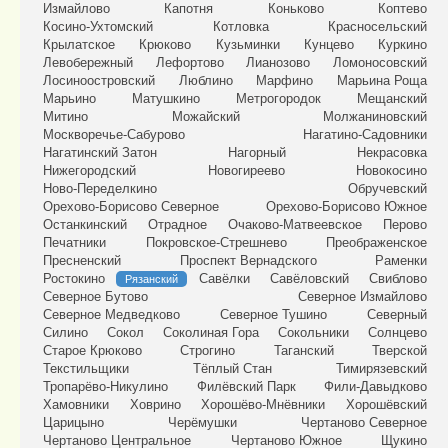
Измайлово
Капотня
Коньково
Коптево
Косино-Ухтомский
Котловка
Красносельский
Крылатское
Крюково
Кузьминки
Кунцево
Куркино
Левобережный
Лефортово
Лианозово
Ломоносовский
Лосиноостровский
Люблино
Марфино
Марьина Роща
Марьино
Матушкино
Метрогородок
Мещанский
Митино
Можайский
Молжаниновский
Москворечье-Сабурово
Нагатино-Садовники
Нагатинский Затон
Нагорный
Некрасовка
Нижегородский
Новогиреево
Новокосино
Ново-Переделкино
Обручевский
Орехово-Борисово Северное
Орехово-Борисово Южное
Останкинский
Отрадное
Очаково-Матвеевское
Перово
Печатники
Покровское-Стрешнево
Преображенское
Пресненский
Проспект Вернадского
Раменки
Ростокино
Савёлки
Савёловский
Свиблово
Рязанский
Северное Бутово
Северное Измайлово
Северное Медведково
Северное Тушино
Северный
Силино
Сокол
Соколиная Гора
Сокольники
Солнцево
Старое Крюково
Строгино
Таганский
Тверской
Текстильщики
Тёплый Стан
Тимирязевский
Тропарёво-Никулино
Филёвский Парк
Фили-Давыдково
Хамовники
Ховрино
Хорошёво-Мнёвники
Хорошёвский
Царицыно
Черёмушки
Чертаново Северное
Чертаново Центральное
Чертаново Южное
Щукино