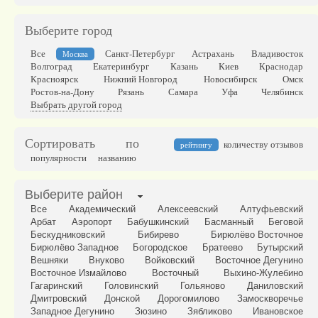
Выберите город
Все
Санкт-Петербург
Астрахань
Владивосток
Москва
Волгоград
Екатеринбург
Казань
Киев
Краснодар
Красноярск
Нижний Новгород
Новосибирск
Омск
Ростов-на-Дону
Рязань
Самара
Уфа
Челябинск
Выбрать другой город
Сортировать по
количеству отзывов
рейтингу
популярности
названию
Выберите район
Все
Академический
Алексеевский
Алтуфьевский
Арбат
Аэропорт
Бабушкинский
Басманный
Беговой
Бескудниковский
Бибирево
Бирюлёво Восточное
Бирюлёво Западное
Богородское
Братеево
Бутырский
Вешняки
Внуково
Войковский
Восточное Дегунино
Восточное Измайлово
Восточный
Выхино-Жулебино
Гагаринский
Головинский
Гольяново
Даниловский
Дмитровский
Донской
Дорогомилово
Замоскворечье
Западное Дегунино
Зюзино
Зябликово
Ивановское