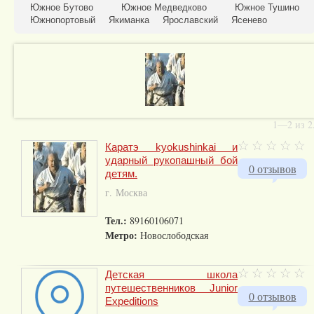
Южное Бутово
Южное Медведково
Южное Тушино
Южнопортовый
Якиманка
Ярославский
Ясенево
1—2 из 2
Каратэ kyokushinkai и
ударный рукопашный бой
0 отзывов
детям.
г. Москва
Тел.:
89160106071
Метро:
Новослободская
Детская школа
путешественников Junior
0 отзывов
Expeditions