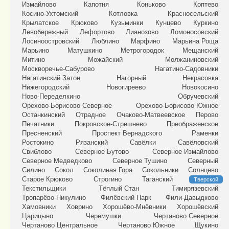
Измайлово
Капотня
Коньково
Коптево
Косино-Ухтомский
Котловка
Красносельский
Крылатское
Крюково
Кузьминки
Кунцево
Куркино
Левобережный
Лефортово
Лианозово
Ломоносовский
Лосиноостровский
Люблино
Марфино
Марьина Роща
Марьино
Матушкино
Метрогородок
Мещанский
Митино
Можайский
Молжаниновский
Москворечье-Сабурово
Нагатино-Садовники
Нагатинский Затон
Нагорный
Некрасовка
Нижегородский
Новогиреево
Новокосино
Ново-Переделкино
Обручевский
Орехово-Борисово Северное
Орехово-Борисово Южное
Останкинский
Отрадное
Очаково-Матвеевское
Перово
Печатники
Покровское-Стрешнево
Преображенское
Пресненский
Проспект Вернадского
Раменки
Ростокино
Рязанский
Савёлки
Савёловский
Свиблово
Северное Бутово
Северное Измайлово
Северное Медведково
Северное Тушино
Северный
Силино
Сокол
Соколиная Гора
Сокольники
Солнцево
Старое Крюково
Строгино
Таганский
Тверской
Текстильщики
Тёплый Стан
Тимирязевский
Тропарёво-Никулино
Филёвский Парк
Фили-Давыдково
Хамовники
Ховрино
Хорошёво-Мнёвники
Хорошёвский
Царицыно
Черёмушки
Чертаново Северное
Чертаново Центральное
Чертаново Южное
Щукино