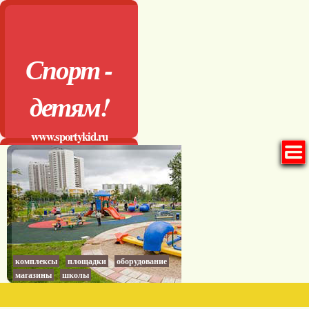
Спорт -
детям!
www.sportykid.ru
комплексы
площадки
оборудование
магазины
школы