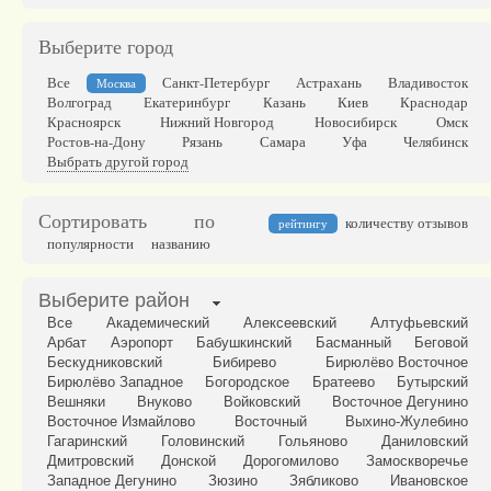
Выберите город
Все
Санкт-Петербург
Астрахань
Владивосток
Москва
Волгоград
Екатеринбург
Казань
Киев
Краснодар
Красноярск
Нижний Новгород
Новосибирск
Омск
Ростов-на-Дону
Рязань
Самара
Уфа
Челябинск
Выбрать другой город
Сортировать по
количеству отзывов
рейтингу
популярности
названию
Выберите район
Все
Академический
Алексеевский
Алтуфьевский
Арбат
Аэропорт
Бабушкинский
Басманный
Беговой
Бескудниковский
Бибирево
Бирюлёво Восточное
Бирюлёво Западное
Богородское
Братеево
Бутырский
Вешняки
Внуково
Войковский
Восточное Дегунино
Восточное Измайлово
Восточный
Выхино-Жулебино
Гагаринский
Головинский
Гольяново
Даниловский
Дмитровский
Донской
Дорогомилово
Замоскворечье
Западное Дегунино
Зюзино
Зябликово
Ивановское