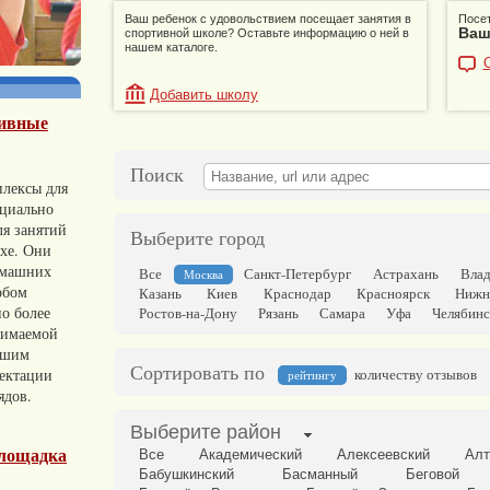
Ваш ребенок с удовольствием посещает занятия в
Посет
Ваш
спортивной школе? Оставьте информацию о ней в
нашем каталоге.
Добавить школу
тивные
Поиск
лексы для
ециально
ля занятий
Выберите город
ухе. Они
омашних
Все
Санкт-Петербург
Астрахань
Влад
Москва
обом
Казань
Киев
Краснодар
Красноярск
Нижн
о более
Ростов-на-Дону
Рязань
Самара
Уфа
Челябинс
нимаемой
ьшим
Сортировать по
ектации
количеству отзывов
рейтингу
ядов.
Выберите район
лощадка
Все
Академический
Алексеевский
Алт
Бабушкинский
Басманный
Беговой