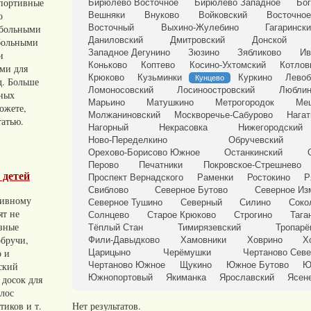
портивные
Бирюлёво Восточное
Бирюлёво Западное
Бог
о
Вешняки
Внуково
Войковский
Восточное
тбольными
Восточный
Выхино-Жулебино
Гагаринск
Даниловский
Дмитровский
Донской
больными
Западное Дегунино
Зюзино
Зябликово
Ив
и
Коньково
Коптево
Косино-Ухтомский
Котлов
ами для
Крюково
Кузьминки
Куркино
Лево
Кунцево
д. Больше
Ломоносовский
Лосиноостровский
Люблин
вных
Марьино
Матушкино
Метрогородок
Ме
ожете,
Молжаниновский
Москворечье-Сабурово
Нагат
татью.
Нагорный
Некрасовка
Нижегородский
Ново-Переделкино
Обручевский
Орехово-Борисово Южное
Останкинский
Перово
Печатники
Покровское-Стрешнево
 детей
Проспект Вернадского
Раменки
Ростокино
Р
Свиблово
Северное Бутово
Северное Из
тивному
Северное Тушино
Северный
Силино
Соко
ят не
Солнцево
Старое Крюково
Строгино
Тага
азные
Тёплый Стан
Тимирязевский
Тропарё
обручи,
Фили-Давыдково
Хамовники
Ховрино
Х
о и
Царицыно
Черёмушки
Чертаново Сев
ский
Чертаново Южное
Щукино
Южное Бутово
Ю
Южнопортовый
Якиманка
Ярославский
Ясен
 досок для
олос
тиков и т.
Нет результатов.