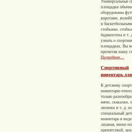
Универсальные с
площадки обычн
оборудованы фу
воротами, волей
и баскетбольным
стойками, стойк
бадминтона и т. 
узнать о спорти
площадках, Вы м
прочитав нашу с
Подробнее…
Спортивный
инвентарь для
К детскому спор
инвентарю относ
только разнообр
мячи, скакалки, 
лесенки и т. д. н
специальный дет
инвентарь в виде
лазанья, мини-п
препятствий, мос