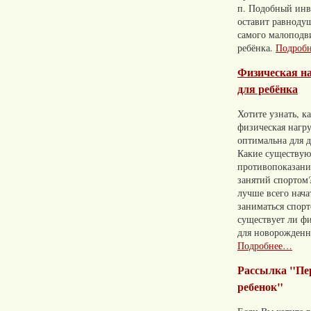
п. Подобный инв
оставит равноду
самого малопод
ребёнка.
Подроб
Физическая н
для ребёнка
Хотите узнать, к
физическая нагр
оптимальна для д
Какие существую
противопоказани
занятий спортом?
лучше всего нача
заниматься спор
существует ли фи
для новорожден
Подробнее…
Рассылка "П
ребенок"