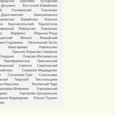
ородское
Братеево
Бутырский
 Дегунино
Восточное Измайлово
ий
Головинский
Гольяново
Дорогомилово
Замоскворечье
ановское
Измайлово
Капотня
ка
Красносельский
Крылатское
бережный
Лефортово
Лианозово
о
Марфино
Марьина Роща
щанский
Митино
Можайский
ино-Садовники
Нагатинский Затон
Новогиреево
Новокосино
Орехово-Борисово Северное
Отрадное
Очаково-Матвеевское
Преображенское
Пресненский
язанский
Савёлки
Савёловский
майлово
Северное Медведково
л
Соколиная Гора
Сокольники
нский
Тверской
Текстильщики
во-Никулино
Филёвский Парк
орошёво-Мнёвники
Хорошёвский
ерное
Чертаново Центральное
жное Медведково
Южное Тушино
ево