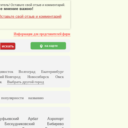
итель! Оставьте свой отзыв и комментарий.
е мнение важно!
Оставьте свой отзыв и комментарий
Информация для представителей фирм
на карте
ивосток
Волгоград
Екатеринбург
ий Новгород
Новосибирск
Омск
к
Выбрать другой город
популярности
названию
уфьевский
Арбат
Аэропорт
Бескудниковский
Бибирево