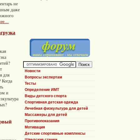
ентарь не
шным даже
вижного
нее…
агрузка
акая
узка
етей?
т
Новости
я для
Вопросы экспертам
 Когда
Тесты
ть
Определение ИМТ
том и
Виды детского спорта
зкультура
Спортивная детская одежда
ных?
Лечебная физкультура для детей
Массажеры для детей
ервый
Противопоказания
Мотивация
Детские спортивные комплексы
Шведские стенки