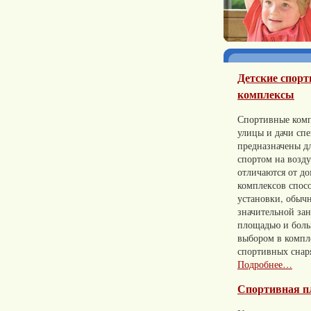
Детские спор
комплексы
Спортивные комп
улицы и дачи сп
предназначены д
спортом на возд
отличаются от д
комплексов спос
установки, обычн
значительной за
площадью и бол
выбором в компл
спортивных снар
Подробнее…
Спортивная п