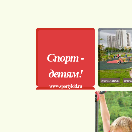
Спорт -
детям!
комплексы
площ
www.sportykid.ru