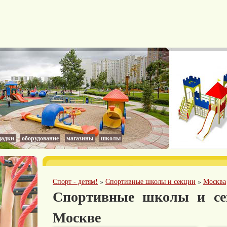
адки
оборудование
магазины
школы
Спорт - детям!
»
Спортивные школы и секции
»
Москва
Спортивные школы и се
Москве