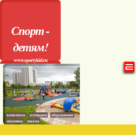
Спорт -
детям!
www.sportykid.ru
комплексы
площадки
оборудование
магазины
школы