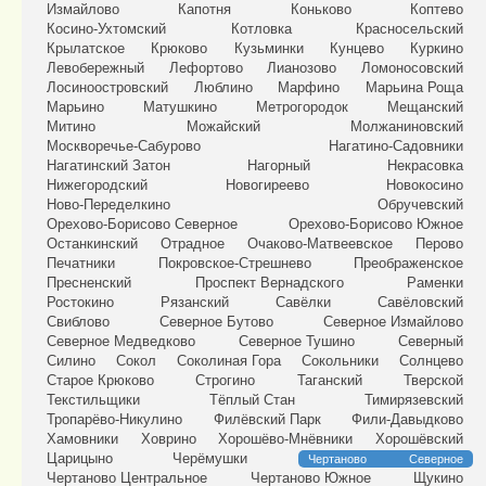
Измайлово
Капотня
Коньково
Коптево
Косино-Ухтомский
Котловка
Красносельский
Крылатское
Крюково
Кузьминки
Кунцево
Куркино
Левобережный
Лефортово
Лианозово
Ломоносовский
Лосиноостровский
Люблино
Марфино
Марьина Роща
Марьино
Матушкино
Метрогородок
Мещанский
Митино
Можайский
Молжаниновский
Москворечье-Сабурово
Нагатино-Садовники
Нагатинский Затон
Нагорный
Некрасовка
Нижегородский
Новогиреево
Новокосино
Ново-Переделкино
Обручевский
Орехово-Борисово Северное
Орехово-Борисово Южное
Останкинский
Отрадное
Очаково-Матвеевское
Перово
Печатники
Покровское-Стрешнево
Преображенское
Пресненский
Проспект Вернадского
Раменки
Ростокино
Рязанский
Савёлки
Савёловский
Свиблово
Северное Бутово
Северное Измайлово
Северное Медведково
Северное Тушино
Северный
Силино
Сокол
Соколиная Гора
Сокольники
Солнцево
Старое Крюково
Строгино
Таганский
Тверской
Текстильщики
Тёплый Стан
Тимирязевский
Тропарёво-Никулино
Филёвский Парк
Фили-Давыдково
Хамовники
Ховрино
Хорошёво-Мнёвники
Хорошёвский
Царицыно
Черёмушки
Чертаново Северное
Чертаново Центральное
Чертаново Южное
Щукино