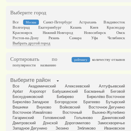
Выберите город
Все
Санкт-Петербург
Астрахань
Владивосток
Москва
Волгоград
Екатеринбург
Казань
Киев
Краснодар
Красноярск
Нижний Новгород
Новосибирск
Омск
Ростов-на-Дону
Рязань
Самара
Уфа
Челябинск
Выбрать другой город
Сортировать по
количеству отзывов
рейтингу
популярности
названию
Выберите район
Все
Академический
Алексеевский
Алтуфьевский
Арбат
Аэропорт
Бабушкинский
Басманный
Беговой
Бескудниковский
Бибирево
Бирюлёво Восточное
Бирюлёво Западное
Богородское
Братеево
Бутырский
Вешняки
Внуково
Войковский
Восточное Дегунино
Восточное Измайлово
Восточный
Выхино-Жулебино
Гагаринский
Головинский
Гольяново
Даниловский
Дмитровский
Донской
Дорогомилово
Замоскворечье
Западное Дегунино
Зюзино
Зябликово
Ивановское