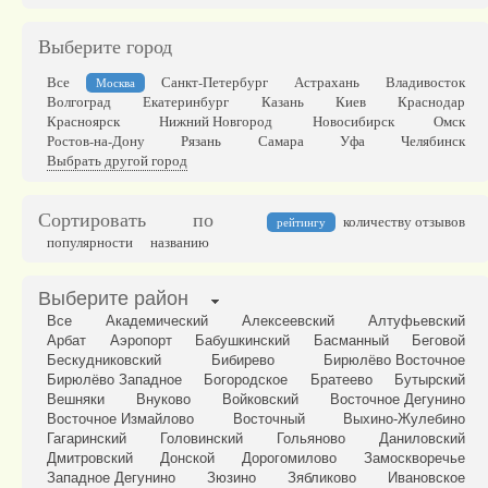
Выберите город
Все
Санкт-Петербург
Астрахань
Владивосток
Москва
Волгоград
Екатеринбург
Казань
Киев
Краснодар
Красноярск
Нижний Новгород
Новосибирск
Омск
Ростов-на-Дону
Рязань
Самара
Уфа
Челябинск
Выбрать другой город
Сортировать по
количеству отзывов
рейтингу
популярности
названию
Выберите район
Все
Академический
Алексеевский
Алтуфьевский
Арбат
Аэропорт
Бабушкинский
Басманный
Беговой
Бескудниковский
Бибирево
Бирюлёво Восточное
Бирюлёво Западное
Богородское
Братеево
Бутырский
Вешняки
Внуково
Войковский
Восточное Дегунино
Восточное Измайлово
Восточный
Выхино-Жулебино
Гагаринский
Головинский
Гольяново
Даниловский
Дмитровский
Донской
Дорогомилово
Замоскворечье
Западное Дегунино
Зюзино
Зябликово
Ивановское