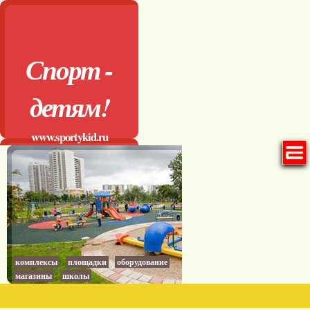
Спорт -
детям!
www.sportykid.ru
комплексы
площадки
оборудование
магазины
школы