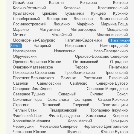
Измайлово
Капотня
Коньково
Коптево
Косино-Ухтомский
Котловка
Красносельский
Крылатское
Крюково
Кузьминки
Кунцево
Куркино
Левобережный
Лефортово
Лианозово
Ломоносовский
Лосиноостровский
Люблино
Марфино
Марьина Роща
Марьино
Матушкино
Метрогородок
Мещанский
Митино
Можайский
Молжаниновский
Москворечье-Сабурово
Нагатино-Садовники
Нагатинский
Нагорный
Некрасовка
Нижегородский
Затон
Новогиреево
Новокосино
Ново-Переделкино
Обручевский
Орехово-Борисово Северное
Орехово-Борисово Южное
Останкинский
Отрадное
Очаково-Матвеевское
Перово
Печатники
Покровское-Стрешнево
Преображенское
Пресненский
Проспект Вернадского
Раменки
Ростокино
Рязанский
Савёлки
Савёловский
Свиблово
Северное Бутово
Северное Измайлово
Северное Медведково
Северное Тушино
Северный
Силино
Сокол
Соколиная Гора
Сокольники
Солнцево
Старое Крюково
Строгино
Таганский
Тверской
Текстильщики
Тёплый Стан
Тимирязевский
Тропарёво-Никулино
Филёвский Парк
Фили-Давыдково
Хамовники
Ховрино
Хорошёво-Мнёвники
Хорошёвский
Царицыно
Черёмушки
Чертаново Северное
Чертаново Центральное
Чертаново Южное
Щукино
Южное Бутово