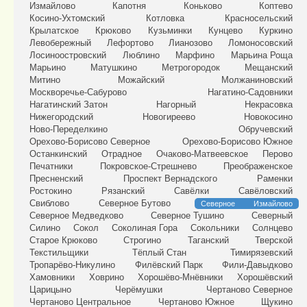
Измайлово
Капотня
Коньково
Коптево
Косино-Ухтомский
Котловка
Красносельский
Крылатское
Крюково
Кузьминки
Кунцево
Куркино
Левобережный
Лефортово
Лианозово
Ломоносовский
Лосиноостровский
Люблино
Марфино
Марьина Роща
Марьино
Матушкино
Метрогородок
Мещанский
Митино
Можайский
Молжаниновский
Москворечье-Сабурово
Нагатино-Садовники
Нагатинский Затон
Нагорный
Некрасовка
Нижегородский
Новогиреево
Новокосино
Ново-Переделкино
Обручевский
Орехово-Борисово Северное
Орехово-Борисово Южное
Останкинский
Отрадное
Очаково-Матвеевское
Перово
Печатники
Покровское-Стрешнево
Преображенское
Пресненский
Проспект Вернадского
Раменки
Ростокино
Рязанский
Савёлки
Савёловский
Свиблово
Северное Бутово
Северное Измайлово
Северное Медведково
Северное Тушино
Северный
Силино
Сокол
Соколиная Гора
Сокольники
Солнцево
Старое Крюково
Строгино
Таганский
Тверской
Текстильщики
Тёплый Стан
Тимирязевский
Тропарёво-Никулино
Филёвский Парк
Фили-Давыдково
Хамовники
Ховрино
Хорошёво-Мнёвники
Хорошёвский
Царицыно
Черёмушки
Чертаново Северное
Чертаново Центральное
Чертаново Южное
Щукино