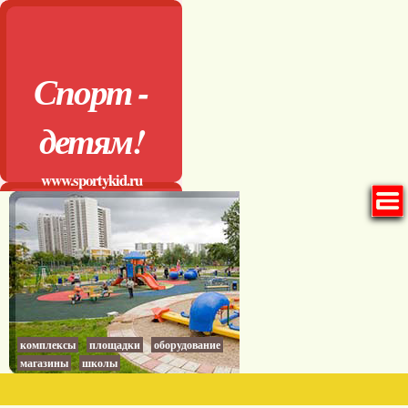
Спорт -
детям!
www.sportykid.ru
комплексы
площадки
оборудование
магазины
школы