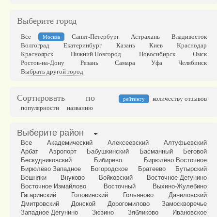
Выберите город
Все
Санкт-Петербург
Астрахань
Владивосток
Москва
Волгоград
Екатеринбург
Казань
Киев
Краснодар
Красноярск
Нижний Новгород
Новосибирск
Омск
Ростов-на-Дону
Рязань
Самара
Уфа
Челябинск
Выбрать другой город
Сортировать по
количеству отзывов
рейтингу
популярности
названию
Выберите район
Все
Академический
Алексеевский
Алтуфьевский
Арбат
Аэропорт
Бабушкинский
Басманный
Беговой
Бескудниковский
Бибирево
Бирюлёво Восточное
Бирюлёво Западное
Богородское
Братеево
Бутырский
Вешняки
Внуково
Войковский
Восточное Дегунино
Восточное Измайлово
Восточный
Выхино-Жулебино
Гагаринский
Головинский
Гольяново
Даниловский
Дмитровский
Донской
Дорогомилово
Замоскворечье
Западное Дегунино
Зюзино
Зябликово
Ивановское