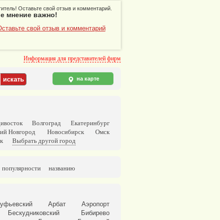
итель! Оставьте свой отзыв и комментарий.
е мнение важно!
Оставьте свой отзыв и комментарий
Информация для представителей фирм
на карте
ивосток
Волгоград
Екатеринбург
ий Новгород
Новосибирск
Омск
к
Выбрать другой город
популярности
названию
уфьевский
Арбат
Аэропорт
Бескудниковский
Бибирево