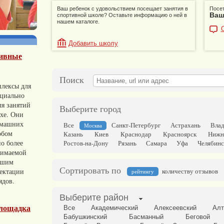
Ваш ребенок с удовольствием посещает занятия в
Посет
Ваш
спортивной школе? Оставьте информацию о ней в
нашем каталоге.
Добавить школу
тивные
Поиск
лексы для
ециально
ля занятий
Выберите город
ухе. Они
омашних
Все
Санкт-Петербург
Астрахань
Влад
Москва
обом
Казань
Киев
Краснодар
Красноярск
Нижн
о более
Ростов-на-Дону
Рязань
Самара
Уфа
Челябинс
нимаемой
ьшим
Сортировать по
ектации
количеству отзывов
рейтингу
ядов.
Выберите район
лощадка
Все
Академический
Алексеевский
Алт
Бабушкинский
Басманный
Беговой