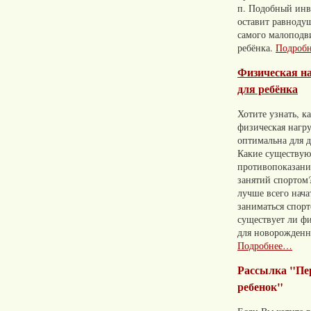
п. Подобный инв
оставит равноду
самого малопод
ребёнка.
Подроб
Физическая н
для ребёнка
Хотите узнать, к
физическая нагр
оптимальна для д
Какие существую
противопоказани
занятий спортом?
лучше всего нача
заниматься спор
существует ли фи
для новорожден
Подробнее…
Рассылка "П
ребенок"