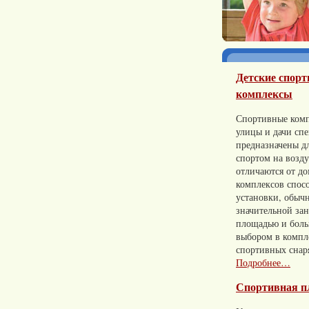
Детские спор
комплексы
Спортивные комп
улицы и дачи сп
предназначены д
спортом на возд
отличаются от д
комплексов спос
установки, обычн
значительной за
площадью и бол
выбором в компл
спортивных снар
Подробнее…
Спортивная п