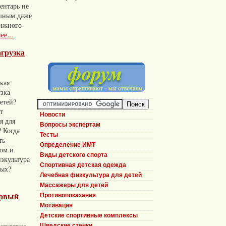
ентарь не
шным даже
вижного
нее…
агрузка
акая
узка
етей?
т
Новости
я для
Вопросы экспертам
 Когда
Тесты
ть
Определение ИМТ
том и
Виды детского спорта
зкультура
Спортивная детская одежда
ных?
Лечебная физкультура для детей
Массажеры для детей
ервый
Противопоказания
Мотивация
Детские спортивные комплексы
Шведские стенки