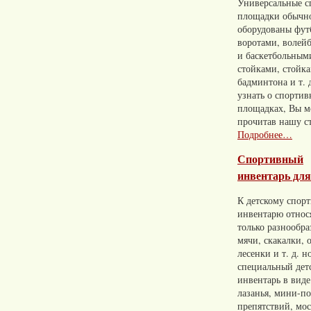
Универсальные с
площадки обычн
оборудованы фу
воротами, волей
и баскетбольным
стойками, стойк
бадминтона и т. 
узнать о спорти
площадках, Вы м
прочитав нашу с
Подробнее…
Спортивный
инвентарь для
К детскому спор
инвентарю относ
только разнообр
мячи, скакалки, 
лесенки и т. д. н
специальный дет
инвентарь в виде
лазанья, мини-п
препятствий, мос