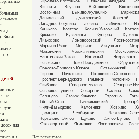
портивные
Бирюлёво Восточное
Бирюлёво Западное
Бог
о
Вешняки
Внуково
Войковский
Восточное
тбольными
Восточный
Выхино-Жулебино
Гагаринск
Даниловский
Дмитровский
Донской
больными
Западное Дегунино
Зюзино
Зябликово
Ив
и
Коньково
Коптево
Косино-Ухтомский
Котлов
ами для
Крюково
Кузьминки
Кунцево
Куркино
д. Больше
Лианозово
Ломоносовский
Лосиноостро
вных
Марьина Роща
Марьино
Матушкино
Метр
ожете,
Можайский
Молжаниновский
Москворечье
татью.
Нагатинский Затон
Нагорный
Некрасовка
Новокосино
Ново-Переделкино
Обручевск
Орехово-Борисово Южное
Останкинский
Перово
Печатники
Покровское-Стрешнево
 детей
Проспект Вернадского
Раменки
Ростокино
Р
Свиблово
Северное Бутово
Северное Из
тивному
Северное Тушино
Северный
Силино
Соко
ят не
Солнцево
Старое Крюково
Строгино
Тага
азные
Тёплый Стан
Тимирязевский
Тропарё
обручи,
Фили-Давыдково
Хамовники
Ховрино
Х
о и
Царицыно
Черёмушки
Чертаново Сев
ский
Чертаново Южное
Щукино
Южное Бутово
Южнопортовый
Якиманка
Ярославский
Ясен
 досок для
олос
тиков и т.
Нет результатов.