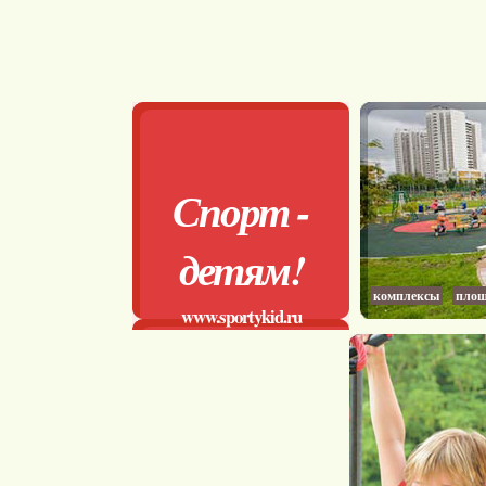
Спорт -
детям!
комплексы
площ
www.sportykid.ru