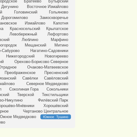
ородское
Братеево
Бутырский
 Дегунино
Восточное Измайлово
ий
Головинский
Гольяново
Дорогомилово
Замоскворечье
ановское
Измайлово
Капотня
ка
Красносельский
Крылатское
Левобережный
Лефортово
вский
Люблино
Марфино
огородок
Мещанский
Митино
-Сабурово
Нагатино-Садовники
Нижегородский
Новогиреево
ий
Орехово-Борисово Северное
Отрадное
Очаково-Матвеевское
Преображенское
Пресненский
язанский
Савёлки
Савёловский
майлово
Северное Медведково
л
Соколиная Гора
Сокольники
нский
Тверской
Текстильщики
во-Никулино
Филёвский Парк
орошёво-Мнёвники
Хорошёвский
ерное
Чертаново Центральное
Южное Медведково
Южное Тушино
ево