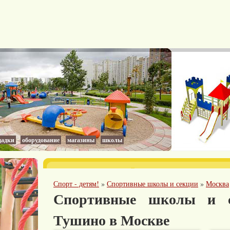
адки
оборудование
магазины
школы
Спорт - детям!
»
Спортивные школы и секции
»
Москва
Спортивные школы и 
Тушино в Москве